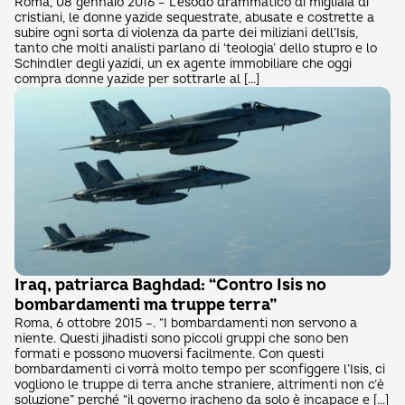
Roma, 08 gennaio 2016 – L’esodo drammatico di migliaia di
cristiani, le donne yazide sequestrate, abusate e costrette a
subire ogni sorta di violenza da parte dei miliziani dell’Isis,
tanto che molti analisti parlano di ‘teologia’ dello stupro e lo
Schindler degli yazidi, un ex agente immobiliare che oggi
compra donne yazide per sottrarle al […]
Iraq, patriarca Baghdad: “Contro Isis no
bombardamenti ma truppe terra”
Roma, 6 ottobre 2015 –. “I bombardamenti non servono a
niente. Questi jihadisti sono piccoli gruppi che sono ben
formati e possono muoversi facilmente. Con questi
bombardamenti ci vorrà molto tempo per sconfiggere l’Isis, ci
vogliono le truppe di terra anche straniere, altrimenti non c’è
soluzione” perché “il governo iracheno da solo è incapace e […]