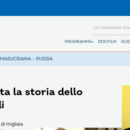
Chi Siamo
Area St
PROGRAMMI
DOCFILM
GUI
AMAS
UCRAINA – RUSSIA
a la storia dello
i
i migliaia