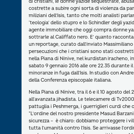
di cristiani, le donne yazide sequestrate, abus
costrette a subire ogni sorta di violenza da par
miliziani dell’Isis, tanto che molti analisti parla
‘teologia’ dello stupro e lo Schindler degli yazid
agente immobiliare che oggi compra donne ya
sottrarle al Califfato nero. E’ quanto raccont
un reportage, curato dall’inviato Massimiliano 
persecuzioni che i cristiani sono stati costrett
nella Piana di Ninive, nel kurdistan iracheno, i
sabato 9 gennaio 2016 alle ore 22.35 durante i
minoranze in fuga dall’Isis. In studio con And
della Conferenza episcopale italiana.
Nella Piana di Ninive, tra il 6 e il 10 agosto d
all’avanzata jihadista. Le telecamere di Tv2000
pattuglia i Peshmerga, i guerriglieri curdi che 
“L’ordine del nostro presidente Masud Barzani 
sicurezza – è chiaro: dobbiamo proteggere i vi
tutta l’umanità contro l’Isis. Se arrivasse l’or