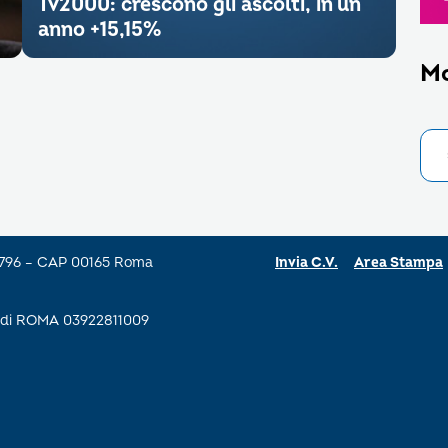
Tv2000: crescono gli ascolti, in un
anno +15,15%
M
a 796 – CAP 00165 Roma
Invia C.V.
Area Stampa
se di ROMA 03922811009