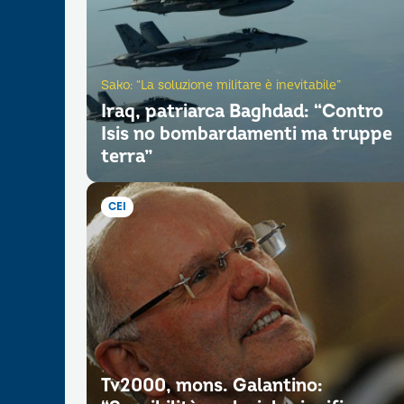
Sako: “La soluzione militare è inevitabile”
Iraq, patriarca Baghdad: “Contro
Isis no bombardamenti ma truppe
terra”
CEI
Tv2000, mons. Galantino: