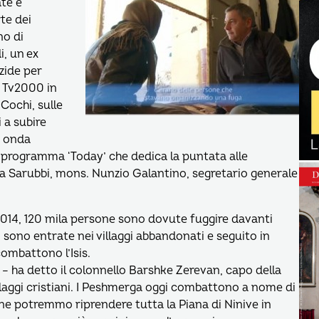
ate e
te dei
no di
i, un ex
zide per
a Tv2000 in
Cochi, sulle
i a subire
n onda
l programma ‘Today’ che dedica la puntata alle
rea Sarubbi, mons. Nunzio Galantino, segretario generale
el 2014, 120 mila persone sono dovute fuggire davanti
 sono entrate nei villaggi abbandonati e seguito in
combattono l’Isis.
– ha detto il colonnello Barshke Zerevan, capo della
llaggi cristiani. I Peshmerga oggi combattono a nome di
dine potremmo riprendere tutta la Piana di Ninive in