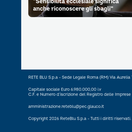
“Sensibilità ecclesiale significa
anche riconoscere gli sbagli”
RETE BLU S.p.a - Sede Legale Roma (RM) Via Aureli
Capitale sociale Euro 6.980.000,00 i.v
C.F. e Numero d’iscrizione del Registro delle Impre
amministrazione.reteblu@pec.glauco.it
Copyright 2026 ReteBlu S.p.a - Tutti i diritti riservati.