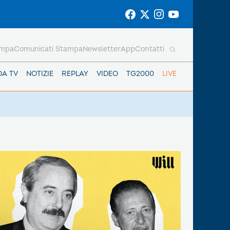
ampa
Comunicati Stampa
Newsletter
App
Contatti
DA TV
NOTIZIE
REPLAY
VIDEO
TG2000
LIVE