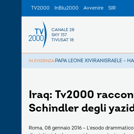
TV2000
InBlu2000
Avvenire
SIR
CANALE 28
SKY 157
TIVUSAT 18
PAPA LEONE XIV
IRAN
ISRAELE – H
IN EVIDENZA:
Iraq: Tv2000 raccont
Schindler degli yazid
Roma, 08 gennaio 2016 – L’esodo drammatico d