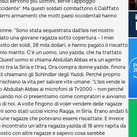
sul servono più uomini, serve l’appoggio
’Occidente”. Ma questi soldati combattono il Califfato
derni armamenti che molti paesi occidentali hanno
donne: “Sono stata sequestrata dall’Isis nel nostro
ordato una giovane ragazza sotto copertura – I miei
lto dei soldi, 28 mila dollari, e hanno pagato il riscatto
di mio marito. C’è un uomo, uno yazida, che ha trattato
a”. Quest’uomo si chiama Abdullah Abbas era un agente
 tra la Siria e l’Iraq. Ora compra donne yazide, finora
li chiamano gli Schindler degli Yazidi. Perché proprio
chiano la vita per salvare vite umane. “L’Isis vende le
o Abdullah Abbas ai microfoni di Tv2000 – non perché
. Quando noi ci presentiamo come compratori e avviamo
di noi. A volte fingono di voler vendere delle ragazze
i sono stati uccisi vicino Raqqa, in Siria. Erano andati lì
une ragazze che potevano essere riscattate. E invece
e incontrato un’altra ragazza yazida di 18 anni rapita da
n posto con altre ragazze e sapevo cosa sarebbe