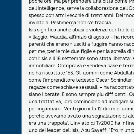
poche ore. Ma per prendere una città come Mo
dell’intelligence, serve la collaborazione dell
spesso con armi vecchie di trent’anni. Dei mo
inviato ai Peshmerga non c’è traccia.
Isis significa anche abusi e violenze contro le 
villaggio, Waudia, all’inizio di agosto – ha ric
parenti che erano riusciti a fuggire hanno racco
per me, per le mie due figlie e per la sorella 
con l’Isis e il 18 settembre sono stata liberat
immobiliare. Comprava e vendeva case e terreni
ne ha riscattate 163. Gli uomini come Abdullah 
come l’imprenditore tedesco Oscar Schindler ris
ragazze come schiave sessuali, – ha raccontat
siano liberate. E sono sempre più diffidenti
una trattativa, loro cominciano ad indagare su 
per ingannarci. Venti giorni fa 12 dei miei uomin
perché avevamo avuto una segnalazione di alc
era una trappola”. L’inviato di Tv2000 ha infin
uno dei leader dell’Isis, Abu Sayaff: “Ero in u