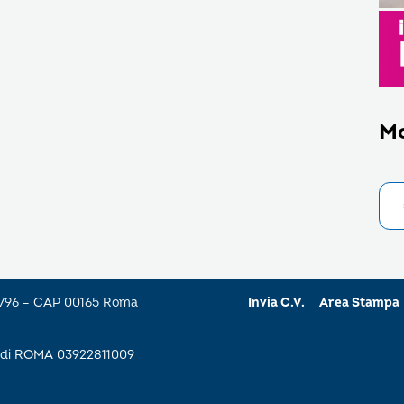
M
a 796 – CAP 00165 Roma
Invia C.V.
Area Stampa
se di ROMA 03922811009