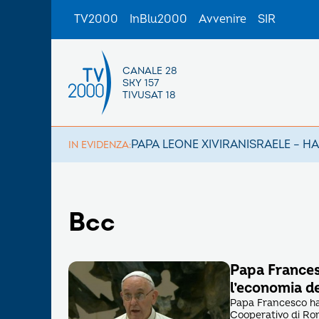
TV2000
InBlu2000
Avvenire
SIR
CANALE 28
SKY 157
TIVUSAT 18
PAPA LEONE XIV
IRAN
ISRAELE – H
IN EVIDENZA:
Bcc
Papa Frances
l’economia de
Papa Francesco ha 
Cooperativo di Rom