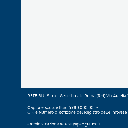
RETE BLU S.p.a - Sede Legale Roma (RM) Via Aureli
Capitale sociale Euro 6.980.000,00 i.v
C.F. e Numero d’iscrizione del Registro delle Impre
amministrazione.reteblu@pec.glauco.it