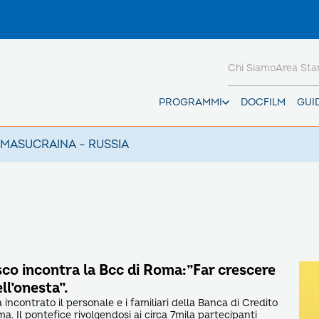
Chi Siamo
Area St
PROGRAMMI
DOCFILM
GUI
AMAS
UCRAINA – RUSSIA
co incontra la Bcc di Roma:”Far crescere
ll’onesta”.
incontrato il personale e i familiari della Banca di Credito
a. Il pontefice rivolgendosi ai circa 7mila partecipanti