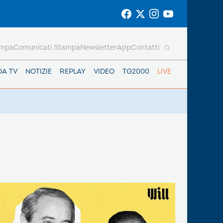
ampa
Comunicati Stampa
Newsletter
App
Contatti
DA TV
NOTIZIE
REPLAY
VIDEO
TG2000
LIVE