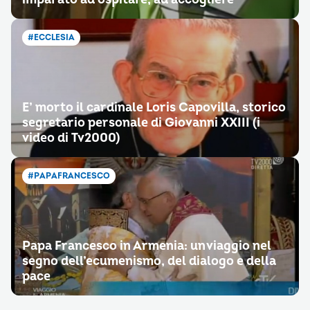
#ECCLESIA
E’ morto il cardinale Loris Capovilla, storico
segretario personale di Giovanni XXIII (i
video di Tv2000)
#PAPAFRANCESCO
Papa Francesco in Armenia: un viaggio nel
segno dell’ecumenismo, del dialogo e della
pace