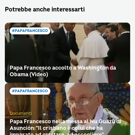
Potrebbe anche interessarti
#PAPAFRANCESCO
Papa Francesco accolto a Washington da
Obama (Video)
#PAPAFRANCESCO
Documenti
Papa Francesco nella messa al Nu Guazù di
Asunción:”Il cristiano è colui che ha
imparato ad ospitare, ad accogliere”