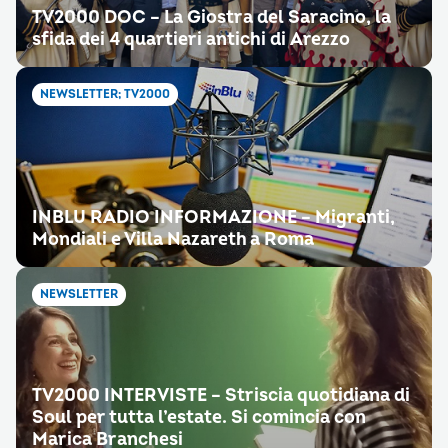
TV2000 DOC – La Giostra del Saracino, la
sfida dei 4 quartieri antichi di Arezzo
NEWSLETTER; TV2000
INBLU RADIO INFORMAZIONE – Migranti,
Mondiali e Villa Nazareth a Roma
NEWSLETTER
TV2000 INTERVISTE – Striscia quotidiana di
Soul per tutta l’estate. Si comincia con
Marica Branchesi