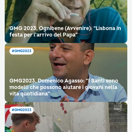
GMG 2023, Ognibene (Avvenire): “Lisbona in
festa per l’arrivo del Papa”
#GMG2023
GMG2023, Domenico Agasso: “I Santi sono
modelli che possono aiutare i giovani nella
vita quotidiana”
#GMG2023