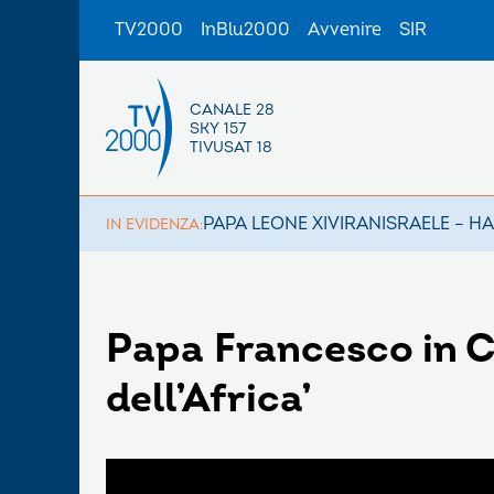
TV2000
InBlu2000
Avvenire
SIR
CANALE 28
SKY 157
TIVUSAT 18
PAPA LEONE XIV
IRAN
ISRAELE – H
IN EVIDENZA:
Papa Francesco in Co
dell’Africa’