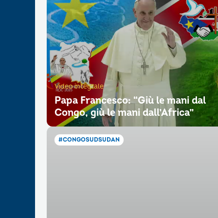
Video integrale
Papa Francesco: “Giù le mani dal
Congo, giù le mani dall’Africa”
#CONGOSUDSUDAN