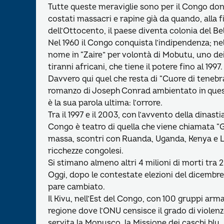
Tutte queste meraviglie sono per il Congo don
costati massacri e rapine già da quando, alla f
dell’Ottocento, il paese diventa colonia del Bel
Nel 1960 il Congo conquista l’indipendenza; ne
nome in “Zaire” per volontà di Mobutu, uno dei
tiranni africani, che tiene il potere fino al 1997.
Davvero qui quel che resta di “Cuore di tenebra”
romanzo di Joseph Conrad ambientato in quest
è la sua parola ultima: l’orrore.
Tra il 1997 e il 2003, con l’avvento della dinastia
Congo è teatro di quella che viene chiamata “Gu
massa, scontri con Ruanda, Uganda, Kenya e Lib
ricchezze congolesi.
Si stimano almeno altri 4 milioni di morti tra 
Oggi, dopo le contestate elezioni del dicembre 
pare cambiato.
Il Kivu, nell’Est del Congo, con 100 gruppi armat
regione dove l’ONU censisce il grado di violenz
servita la Monusco, la Missione dei caschi blu.