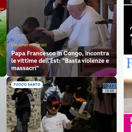
Discorso integrale
Papa Francesco in Congo, incontra
le vittime dell’Est: ”Basta violenze e
massacri”
FUOCO SANTO