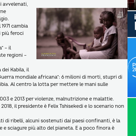
i avvelenati,
ine
gio.
l 1971 cambia
 più feroci
 – il
e regioni –
 dei Kabila, il
erra mondiale africana”: 6 milioni di morti, stupri di
ia. Al centro la lotta per mettere le mani sulle
2003 e 2013 per violenze, malnutrizione e malattie.
2018, il presidente è Felix Tshisekedi e lo scenario non
i di ribelli, alcuni sostenuti dai paesi confinanti, è la
e e sciagure più alto del pianeta. E a poco finora è