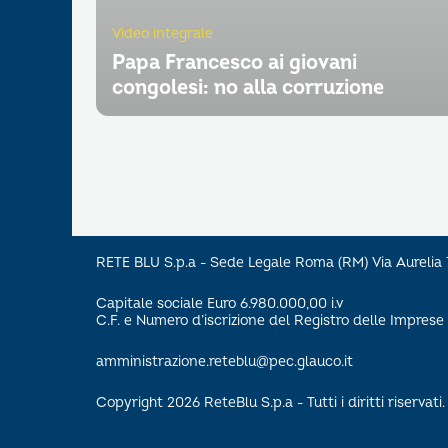
Video integrale
Papa Francesco ai giovani
congolesi: no alla corruzione
RETE BLU S.p.a - Sede Legale Roma (RM) Via Aureli
Capitale sociale Euro 6.980.000,00 i.v
C.F. e Numero d’iscrizione del Registro delle Impre
amministrazione.reteblu@pec.glauco.it
Copyright 2026 ReteBlu S.p.a - Tutti i diritti riservati.