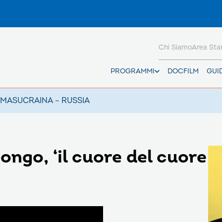
Chi Siamo
Area St
PROGRAMMI
DOCFILM
GUI
AMAS
UCRAINA – RUSSIA
ngo, ‘il cuore del cuore