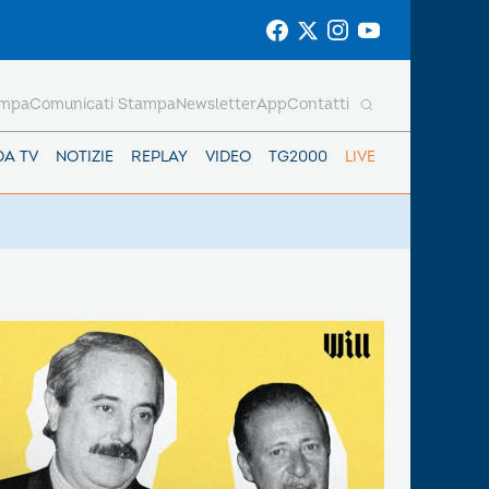
ampa
Comunicati Stampa
Newsletter
App
Contatti
DA TV
NOTIZIE
REPLAY
VIDEO
TG2000
LIVE