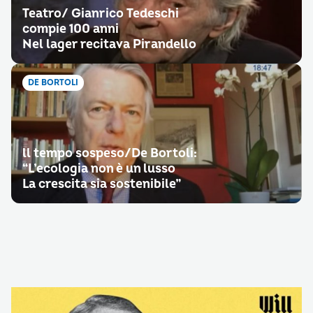
Teatro/ Gianrico Tedeschi
compie 100 anni
Nel lager recitava Pirandello
DE BORTOLI
ll tempo sospeso/De Bortoli:
“L’ecologia non è un lusso
La crescita sia sostenibile”