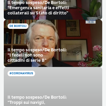
Il tempo sospeso/De Bortoli:
“Emergenza sanitaria e effetti
collaterali su Stato di diritto”
DE BORTOLI
Il tempo sospeso/De Bortoli:
“I fedeli non sono
cittadini di serie B”
#CORONAVIRUS
Il tempo sospeso/De Bortoli:
“Troppi sui navigli,