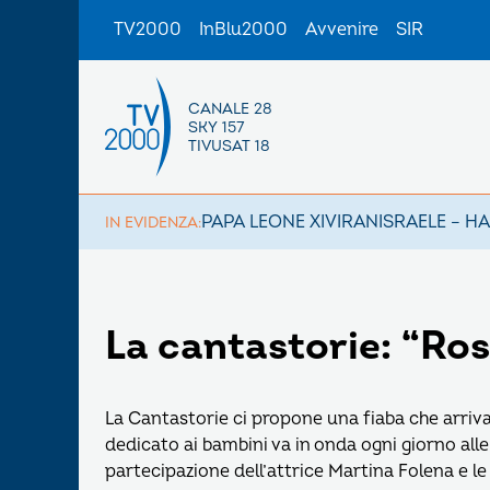
TV2000
InBlu2000
Avvenire
SIR
CANALE 28
SKY 157
TIVUSAT 18
PAPA LEONE XIV
IRAN
ISRAELE – H
IN EVIDENZA:
La cantastorie: “Ro
La Cantastorie ci propone una fiaba che arriva
dedicato ai bambini va in onda ogni giorno alle
partecipazione dell’attrice Martina Folena e l