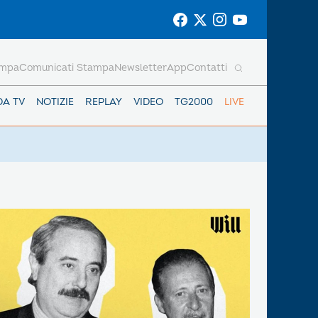
ampa
Comunicati Stampa
Newsletter
App
Contatti
DA TV
NOTIZIE
REPLAY
VIDEO
TG2000
LIVE