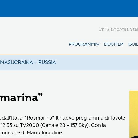
Chi Siamo
Area St
PROGRAMMI
DOCFILM
GUI
AMAS
UCRAINA – RUSSIA
smarina”
 dall’Italia: “Rosmarina”. Il nuovo programma di favole
 12.35 su TV2000 (Canale 28 – 157 Sky). Con la
e musiche di Mario Incudine.