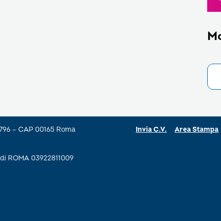
M
a 796 – CAP 00165 Roma
Invia C.V.
Area Stampa
se di ROMA 03922811009