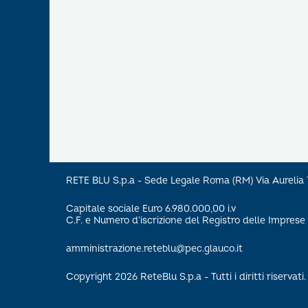
RETE BLU S.p.a - Sede Legale Roma (RM) Via Aureli
Capitale sociale Euro 6.980.000,00 i.v
C.F. e Numero d’iscrizione del Registro delle Impre
amministrazione.reteblu@pec.glauco.it
Copyright 2026 ReteBlu S.p.a - Tutti i diritti riservati.