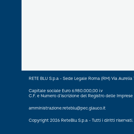
RETE BLU S.p.a - Sede Legale Roma (RM) Via Aureli
Capitale sociale Euro 6.980.000,00 i.v
C.F. e Numero d’iscrizione del Registro delle Impre
amministrazione.reteblu@pec.glauco.it
Copyright 2026 ReteBlu S.p.a - Tutti i diritti riservati.