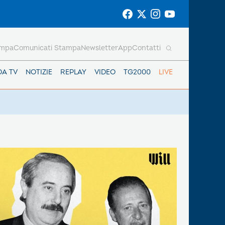
ampa
Comunicati Stampa
Newsletter
App
Contatti
DA TV
NOTIZIE
REPLAY
VIDEO
TG2000
LIVE