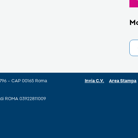
M
a 796 – CAP 00165 Roma
Invia C.V.
Area Stampa
se di ROMA 03922811009