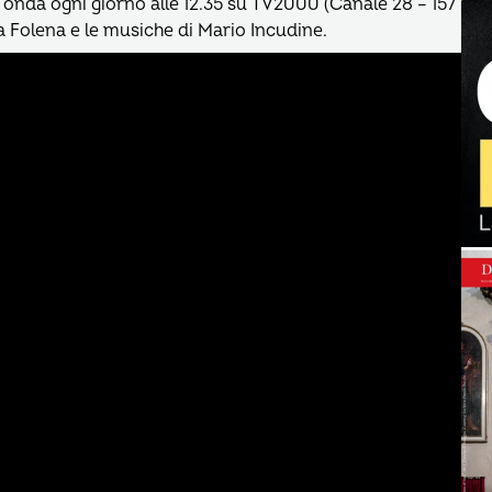
 onda ogni giorno alle 12.35 su TV2000 (Canale 28 – 157
a Folena e le musiche di Mario Incudine.