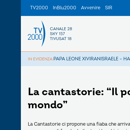
TV2000
InBlu2000
Avvenire
SIR
CANALE 28
SKY 157
TIVUSAT 18
PAPA LEONE XIV
IRAN
ISRAELE – H
IN EVIDENZA:
La cantastorie: “Il p
mondo”
La Cantastorie ci propone una fiaba che arriva d