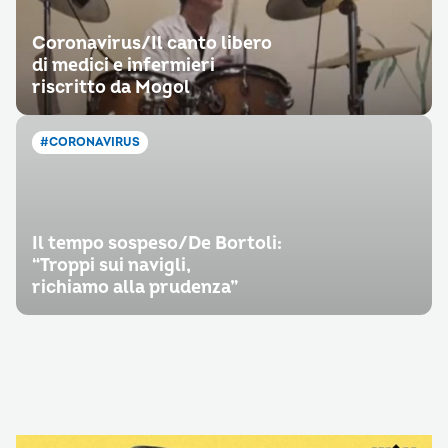
Coronavirus/Il canto libero
di medici e infermieri
riscritto da Mogol
#CORONAVIRUS
Il tempo sospeso/De Bortoli:
“Troppi sui navigli,
richiamo alla prudenza”