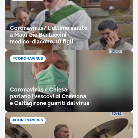
Coronavirus/ L’ultimo saluto
a Maurizio Bertaccini
medico-diacono, 10 figli
#CORONAVIRUS
Coronavirus e Chiesa:
parlano i vescovi di Cremona
e Caltagirone guariti dal virus
#CORONAVIRUS