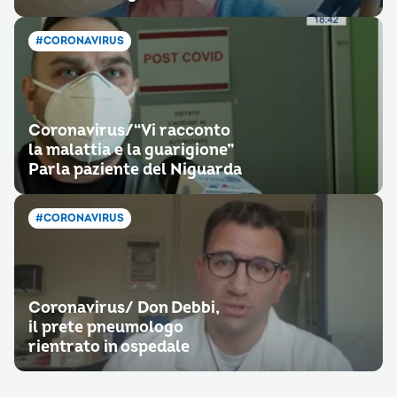
#CORONAVIRUS
Coronavirus/“Vi racconto
la malattia e la guarigione”
Parla paziente del Niguarda
#CORONAVIRUS
Coronavirus/ Don Debbi,
il prete pneumologo
rientrato in ospedale