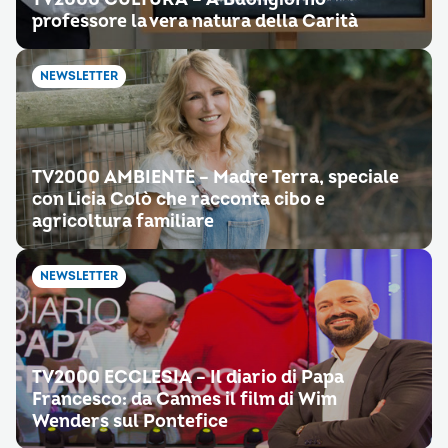
professore la vera natura della Carità
NEWSLETTER
TV2000 AMBIENTE – Madre Terra, speciale
con Licia Colò che racconta cibo e
agricoltura familiare
NEWSLETTER
TV2000 ECCLESIA – Il diario di Papa
Francesco: da Cannes il film di Wim
Wenders sul Pontefice