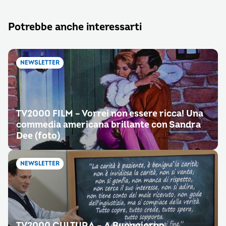
Potrebbe anche interessarti
NEWSLETTER
TV2000 FILM – Vorrei non essere ricca! Una
commedia americana brillante con Sandra
Dee (foto)
NEWSLETTER
TV2000 CULTURA – A Buongiorno