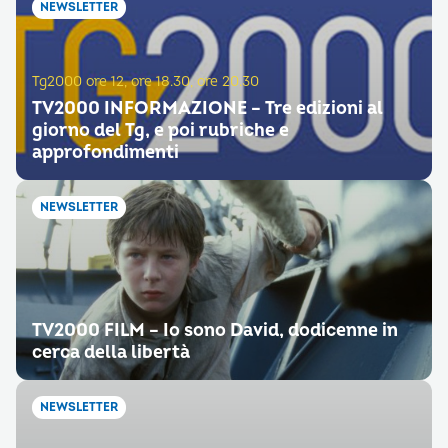
NEWSLETTER
Tg2000 ore 12, ore 18.30, ore 20.30
TV2000 INFORMAZIONE – Tre edizioni al
giorno del Tg, e poi rubriche e
approfondimenti
NEWSLETTER
TV2000 FILM – Io sono David, dodicenne in
cerca della libertà
NEWSLETTER