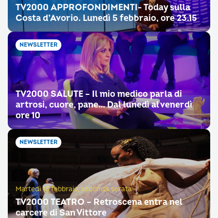
TV2000 APPROFONDIMENTI- Today sulla
Costa d’Avorio. Lunedì 5 febbraio, ore 23.15
NEWSLETTER
TV2000 SALUTE – Il mio medico parla di
artrosi, cuore, pane… Dal lunedì al venerdì
ore 10
NEWSLETTER
Martedì 13 febbraio, seconda serata
TV2000 TEATRO – Retroscena entra nel
carcere di San Vittore