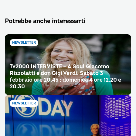
Potrebbe anche interessarti
NEWSLETTER
Tv2000 INTERVISTE – A Soul Giacomo
Rizzolatti e don Gigi Verdi. Sabato 3
febbraio ore 20,45 ; domenica 4 ore 12.20 e
20.30
NEWSLETTER