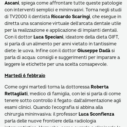
Ascani
, spiega come affrontare tutte queste patologie
con interventi semplici e mininvasivi. Torna negli studi
di TV2000 il dentista
Riccardo Scaringi
, che esegue in
diretta una scansione virtuale dell’arcata dentale utile
per la realizzazione e applicazione di impianti dentali.
Con il dottor
Luca Speciani
, ideatore della dieta GIFT,
si parla di un alimento per anni vietato in tantissime
diete: le uova. Infine con il dottor
Giuseppe Dadà
si
parla di acqua: consigli e suggerimenti per imparare a
leggere le etichette per una scelta consapevole.
Martedì 6 febbraio
Come ogni martedì torna la dottoressa
Roberta
Rettagliati
, medico di famiglia, con lei si parla di come
tenere sotto controllo il fegato: dall’alimentazione agli
esami clinici. Quando l’ecografia si abbina alla
chirurgia mininvasiva: il professor
Luca Sconfienza
parla delle nuove frontiere della radiologia