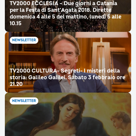
TV2000 ECCLESIA – Due giorni a Catania
per la Festa di Sant’Agata 2018. Dirette
domenica 4 alle 5 del mattino, lunedì 5 alle
10.15
NEWSLETTER
TV2000 CULTURA- Segreti- I misteri della
storia: Galileo Galilei. Sabato 3 febbraio ore
21.20
NEWSLETTER