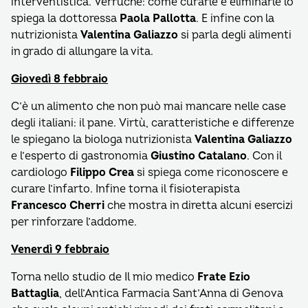
interventistica. Verruche: come curarle e eliminarle lo
spiega la dottoressa
Paola Pallotta
. E infine con la
nutrizionista
Valentina Galiazzo
si parla degli alimenti
in grado di allungare la vita.
Giovedì 8 febbraio
C’è un alimento che non può mai mancare nelle case
degli italiani: il pane. Virtù, caratteristiche e differenze
le spiegano la biologa nutrizionista
Valentina Galiazzo
e l’esperto di gastronomia
Giustino Catalano
. Con il
cardiologo
Filippo Crea
si spiega come riconoscere e
curare l’infarto. Infine torna il fisioterapista
Francesco Cherri
che mostra in diretta alcuni esercizi
per rinforzare l’addome.
Venerdì 9 febbraio
Torna nello studio de Il mio medico
Frate Ezio
Battaglia
, dell’Antica Farmacia Sant’Anna di Genova