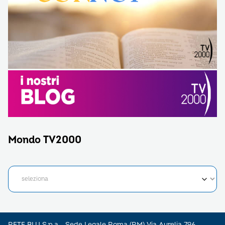
Mondo TV2000
RETE BLU S.p.a - Sede Legale Roma (RM) Via Aurelia 796 –