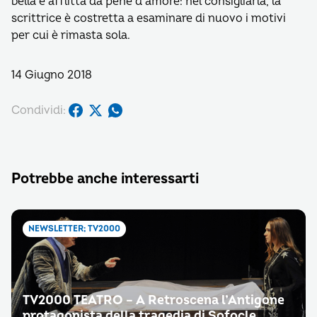
bella e afflitta da pene d’amore: nel consigliarla, la
scrittrice è costretta a esaminare di nuovo i motivi
per cui è rimasta sola.
14 Giugno 2018
Condividi:
Potrebbe anche interessarti
NEWSLETTER; TV2000
TV2000 TEATRO – A Retroscena l’Antigone
protagonista della tragedia di Sofocle