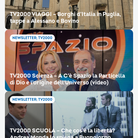
TV2000 VIAGGI – Borghi d’Italia in Puglia,
tappe a Alessano e Bovino
NEWSLETTER; TV2000
TV2000 Scienza – A C’è Spazio la Particella
di Dio e l’origine dell’Universo (video)
NEWSLETTER; TV2000
TV2000 SCUOLA – Che cos’è la libertà?
Andrea Monda lo spiega a Buongiorno