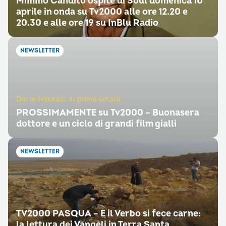
Mimmo Candito ospite di Soul domenica 10
aprile in onda su Tv2000 alle ore 12.20 e
20.30 e alle ore 19 su InBlu Radio
NEWSLETTER
Dal 16 febbraio, in prima serata
PROSSIMAMENTE su Tv2000 – Buonasera
dottore e un ciclo di grandi film gialli
NEWSLETTER
TV2000 PASQUA – E il Verbo si fece carne:
la lettura dei Vangeli in Terra Santa