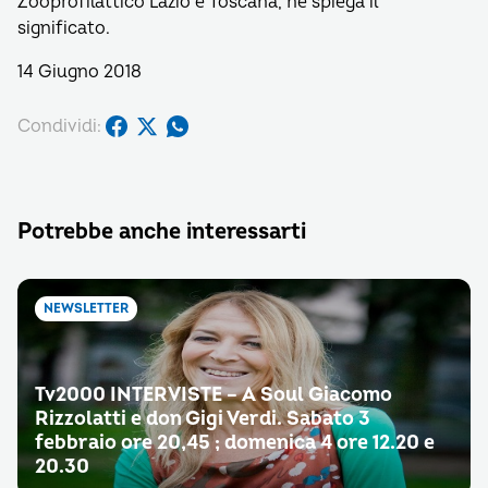
Zooprofilattico Lazio e Toscana, ne spiega il
significato.
14 Giugno 2018
Condividi:
Potrebbe anche interessarti
NEWSLETTER
Tv2000 INTERVISTE – A Soul Giacomo
Rizzolatti e don Gigi Verdi. Sabato 3
febbraio ore 20,45 ; domenica 4 ore 12.20 e
20.30