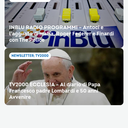
INBLU RADIO PROGRAMMI – Antoci e
l’agguato di mafia, Roger Federer e Finardi
con The Police
NEWSLETTER; TV2000
TV2000 ECCLESIA – Al diario di Papa
Francesco padre Lombardi e 50 anni
Avvenire