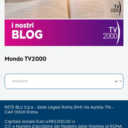
Mondo TV2000
RETE BLU S.p.a - Sede Legale Roma (RM) Via Aurelia 796 –
CAP 00165 Roma
Capitale sociale Euro 6.980.000,00 i.v
C.F. e Numero d’iscrizione del Registro delle Imprese di ROMA