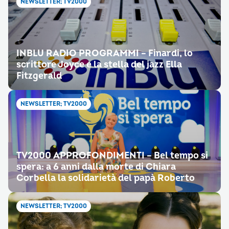
NEWSLETTER; TV2000
INBLU RADIO PROGRAMMI – Finardi, lo
scrittore Joyce e la stella del jazz Ella
Fitzgerald
NEWSLETTER; TV2000
TV2000 APPROFONDIMENTI – Bel tempo si
spera: a 6 anni dalla morte di Chiara
Corbella la solidarietà del papà Roberto
NEWSLETTER; TV2000