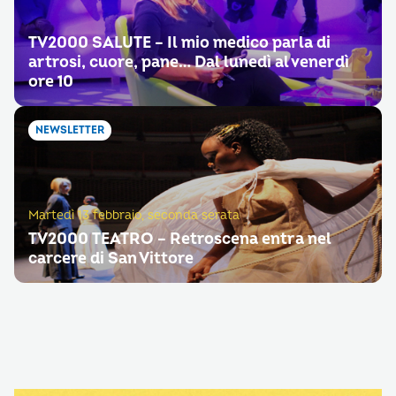
TV2000 SALUTE – Il mio medico parla di
artrosi, cuore, pane… Dal lunedì al venerdì
ore 10
NEWSLETTER
Martedì 13 febbraio, seconda serata
TV2000 TEATRO – Retroscena entra nel
carcere di San Vittore