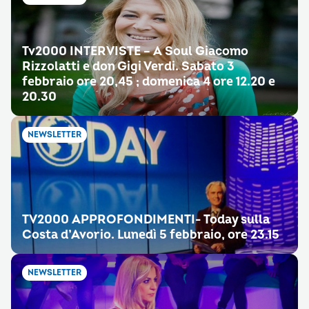
Tv2000 INTERVISTE – A Soul Giacomo
Rizzolatti e don Gigi Verdi. Sabato 3
febbraio ore 20,45 ; domenica 4 ore 12.20 e
20.30
NEWSLETTER
TV2000 APPROFONDIMENTI- Today sulla
Costa d’Avorio. Lunedì 5 febbraio, ore 23.15
NEWSLETTER