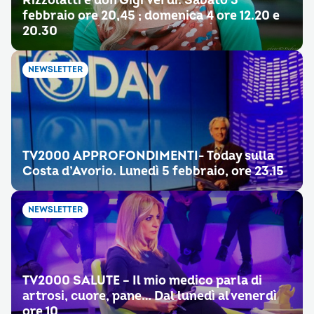
Rizzolatti e don Gigi Verdi. Sabato 3
febbraio ore 20,45 ; domenica 4 ore 12.20 e
20.30
NEWSLETTER
TV2000 APPROFONDIMENTI- Today sulla
Costa d’Avorio. Lunedì 5 febbraio, ore 23.15
NEWSLETTER
TV2000 SALUTE – Il mio medico parla di
artrosi, cuore, pane… Dal lunedì al venerdì
ore 10