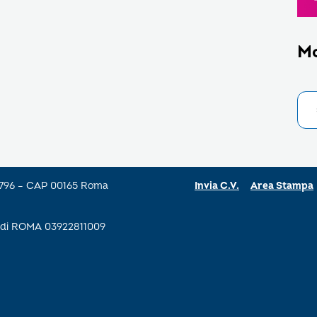
M
a 796 – CAP 00165 Roma
Invia C.V.
Area Stampa
se di ROMA 03922811009