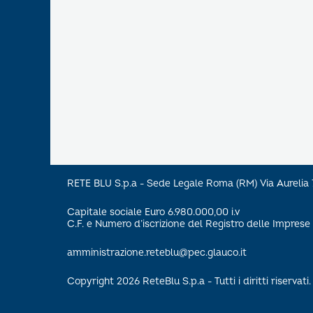
RETE BLU S.p.a - Sede Legale Roma (RM) Via Aureli
Capitale sociale Euro 6.980.000,00 i.v
C.F. e Numero d’iscrizione del Registro delle Impre
amministrazione.reteblu@pec.glauco.it
Copyright 2026 ReteBlu S.p.a - Tutti i diritti riservati.