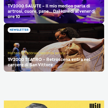
TV2000 SALUTE – Il mio medico parla di
artrosi, cuore, pane… Dal lunedì al venerdì
ore 10
NEWSLETTER
Martedì 13 febbraio, seconda serata
TV2000 TEATRO – Retroscena entra nel
carcere di San Vittore