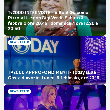
Tv2000 INTERVISTE – A Soul Giacomo
Rizzolatti e don Gigi Verdi. Sabato 3
febbraio ore 20,45 ; domenica 4 ore 12.20 e
20.30
NEWSLETTER
TV2000 APPROFONDIMENTI- Today sulla
Costa d’Avorio. Lunedì 5 febbraio, ore 23.15
NEWSLETTER