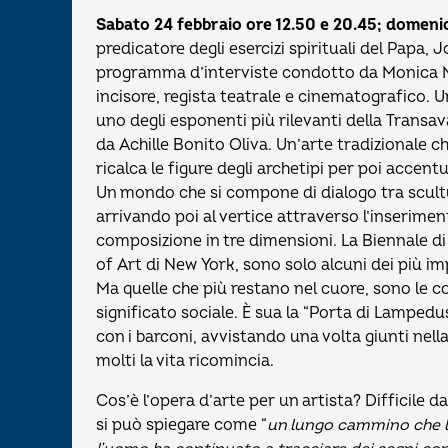
Sabato 24 febbraio ore 12.50 e 20.45; domeni
predicatore degli esercizi spirituali del Papa,
J
programma d’interviste condotto da Monica
incisore, regista teatrale e cinematografico.
uno degli esponenti più rilevanti della Trans
da Achille Bonito Oliva. Un’arte tradizionale 
ricalca le figure degli archetipi per poi accentu
Un mondo che si compone di dialogo tra scult
arrivando poi al vertice attraverso l’inseriment
composizione in tre dimensioni. La Biennale di 
of Art di New York, sono solo alcuni dei più im
Ma quelle che più restano nel cuore, sono le com
significato sociale. È sua la “Porta di Lampedu
con i barconi, avvistando una volta giunti nella
molti la vita ricomincia.
Cos’è l’opera d’arte per un artista? Difficile 
si può spiegare come “
un lungo cammino che l’