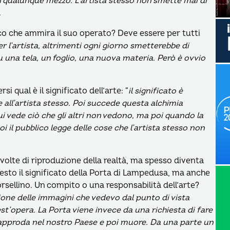
n qualunque mezzo. L’artista stesso non smette mai di
.
lico che ammira il suo operato? Deve essere per tutti
 l’artista, altrimenti ogni giorno smetterebbe di
u una tela, un foglio, una nuova materia. Però è ovvio
 qual è il significato dell’arte: “
il significato è
ll’artista stesso. Poi succede questa alchimia
i vede ciò che gli altri non vedono, ma poi quando la
i il pubblico legge delle cose che l’artista stesso non
 volte di riproduzione della realtà, ma spesso diventa
sto il significato della Porta di Lampedusa, ma anche
sellino. Un compito o una responsabilità dell’arte?
one delle immagini che vedevo dal punto di vista
est’opera. La Porta viene invece da una richiesta di fare
proda nel nostro Paese e poi muore. Da una parte un