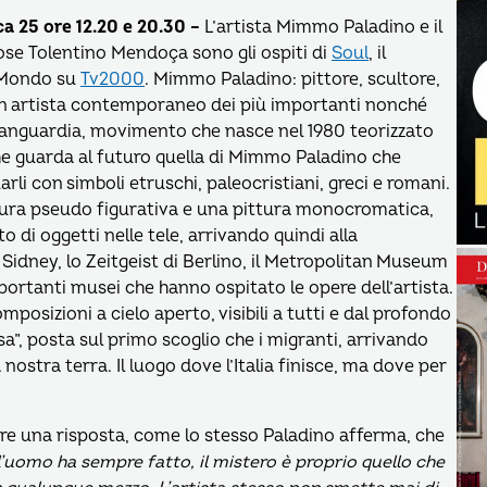
ca 25 ore 12.20 e 20.30 –
L’artista Mimmo Paladino e
il
ose Tolentino Mendoça sono gli ospiti di
Soul
, il
 Mondo su
Tv2000
. Mimmo Paladino: pittore, scultore,
 Un artista contemporaneo dei più importanti nonché
avanguardia, movimento che nasce nel 1980 teorizzato
che guarda al futuro quella di Mimmo Paladino che
arli con simboli etruschi, paleocristiani, greci e romani.
ura pseudo figurativa e una pittura monocromatica,
o di oggetti nelle tele, arrivando quindi alla
Sidney, lo Zeitgeist di Berlino, il Metropolitan Museum
portanti musei che hanno ospitato le opere dell’artista.
posizioni a cielo aperto, visibili a tutti e dal profondo
sa”, posta sul primo scoglio che i migranti, arrivando
 nostra terra. Il luogo dove l’Italia finisce, ma dove per
dare una risposta, come lo stesso Paladino afferma, che
uomo ha sempre fatto, il mistero è proprio quello che