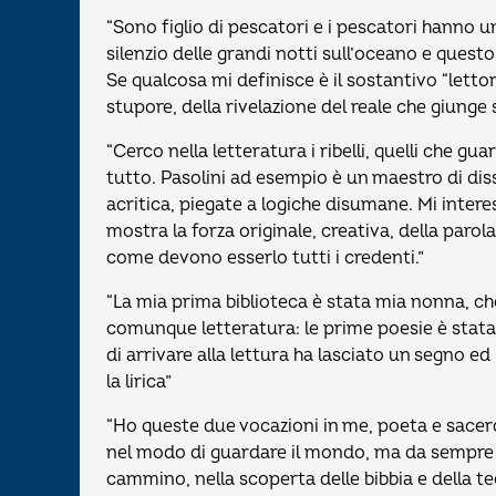
“Sono figlio di pescatori e i pescatori hanno un
silenzio delle grandi notti sull’oceano e que
Se qualcosa mi definisce è il sostantivo “letto
stupore, della rivelazione del reale che giunge 
“Cerco nella letteratura i ribelli, quelli che
tutto. Pasolini ad esempio è un maestro di dis
acritica, piegate a logiche disumane. Mi intere
mostra la forza originale, creativa, della parol
come devono esserlo tutti i credenti.”
“La mia prima biblioteca è stata mia nonna, ch
comunque letteratura: le prime poesie è sta
di arrivare alla lettura ha lasciato un segno 
la lirica”
“Ho queste due vocazioni in me, poeta e sace
nel modo di guardare il mondo, ma da sempre 
cammino, nella scoperta delle bibbia e della t