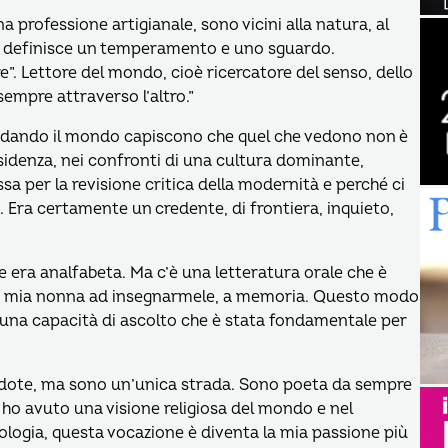
a professione artigianale, sono vicini alla natura, al
sto definisce un temperamento e uno sguardo.
re”. Lettore del mondo, cioè ricercatore del senso, dello
sempre attraverso l’altro.”
 guardando il mondo capiscono che quel che vedono non è
sidenza, nei confronti di una cultura dominante,
ssa per la revisione critica della modernità e perché ci
a. Era certamente un credente, di frontiera, inquieto,
e era analfabeta. Ma c’è una letteratura orale che è
ta mia nonna ad insegnarmele, a memoria. Questo modo
ed una capacità di ascolto che è stata fondamentale per
rdote, ma sono un’unica strada. Sono poeta da sempre
ho avuto una visione religiosa del mondo e nel
eologia, questa vocazione è diventa la mia passione più