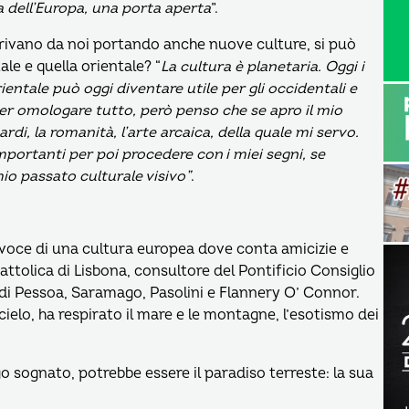
a dell’Europa, una porta aperta
”.
rivano da noi portando anche nuove culture, si può
ale e quella orientale? “
La cultura è planetaria. Oggi i
rientale può oggi diventare utile per gli occidentali e
r omologare tutto, però penso che se apro il mio
ardi, la romanità, l’arte arcaica, della quale mi servo.
portanti per poi procedere con i miei segni, se
o passato culturale visivo”
.
, voce di una cultura europea dove conta amicizie e
Cattolica di Lisbona, consultore del Pontificio Consiglio
 di Pessoa, Saramago, Pasolini e Flannery O’ Connor.
cielo, ha respirato il mare e le montagne, l’esotismo dei
o sognato, potrebbe essere il paradiso terreste: la sua