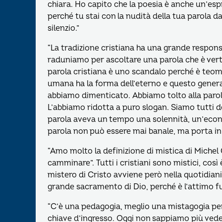
chiara. Ho capito che la poesia è anche un’espr
perché tu stai con la nudità della tua parola dav
silenzio.”
“La tradizione cristiana ha una grande responsa
raduniamo per ascoltare una parola che è vert
parola cristiana è uno scandalo perché è teomor
umana ha la forma dell’eterno e questo genera 
abbiamo dimenticato. Abbiamo tolto alla parola
L’abbiamo ridotta a puro slogan. Siamo tutti dei
parola aveva un tempo una solennità, un’econ
parola non può essere mai banale, ma porta in s
“Amo molto la definizione di mistica di Michel
camminare”. Tutti i cristiani sono mistici, cos
mistero di Cristo avviene però nella quotidiani
grande sacramento di Dio, perché è l’attimo fug
“C’è una pedagogia, meglio una mistagogia per 
chiave d’ingresso. Oggi non sappiamo più vedere,