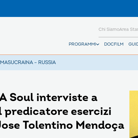
Chi Siamo
Area St
PROGRAMMI
DOCFILM
GUI
AMAS
UCRAINA – RUSSIA
 Soul interviste a
 predicatore esercizi
 Jose Tolentino Mendoça