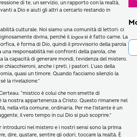
essione di te, un servizio, un rapporto con la realtà,
anti a Dio e aiuti gli altri a cercarlo restando in
M
bilità culturale. Noi siamo una comunità di lettori: ci
iginosamente divina, perché il
logos
si è fatto carne. La
fica, è forma di Dio, quindi il provvisorio della parola
una responsabilità nei confronti della parola, che
 la capacità di generare mondi, l’evidenza del mistero.
 chiacchieroni, anche i preti, i pastori. L’uso della
omia, quasi un timore. Quando facciamo silenzio la
é la rivelazione.”
 Certeau: “mistico è colui che non smette di
ì è la nostra appartenenza a Cristo. Questo rimanere nel
tà, nella vita comune, ordinaria. Per me l’istante è un
gente, il vero tempo in cui Dio si può scoprire.”
introdurci nel mistero e i nostri sensi sono la prima
 dire, gustare, sentire gli odori, toccare la realtà. È