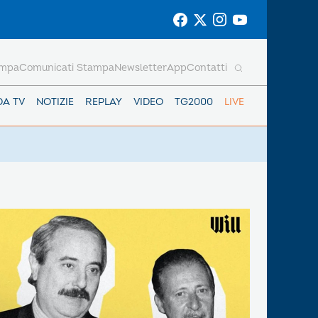
ampa
Comunicati Stampa
Newsletter
App
Contatti
DA TV
NOTIZIE
REPLAY
VIDEO
TG2000
LIVE