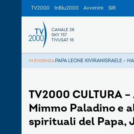
TV2000
InBlu2000
Avvenire
SIR
CANALE 28
SKY 157
TIVUSAT 18
PAPA LEONE XIV
IRAN
ISRAELE – H
IN EVIDENZA:
TV2000 CULTURA – A
Mimmo Paladino e al
spirituali del Papa,