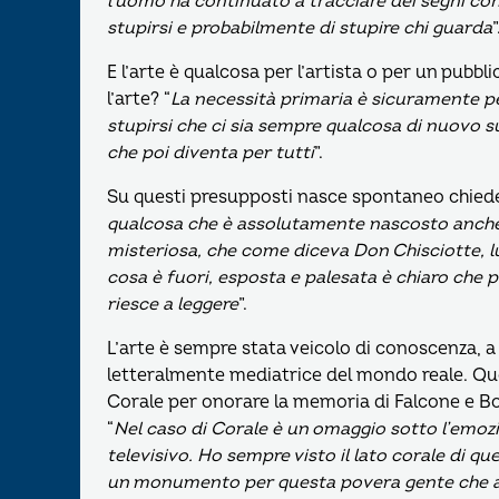
l’uomo ha continuato a tracciare dei segni co
stupirsi e probabilmente di stupire chi guarda
”
E l’arte è qualcosa per l’artista o per un pubb
l’arte? “
La necessità primaria è sicuramente per
stupirsi che ci sia sempre qualcosa di nuovo s
che poi diventa per tutti
”.
Su questi presupposti nasce spontaneo chiedersi
qualcosa che è assolutamente nascosto anche a
misteriosa, che come diceva Don Chisciotte, lu
cosa è fuori, esposta e palesata è chiaro che po
riesce a leggere
”.
L’arte è sempre stata veicolo di conoscenza, a
letteralmente mediatrice del mondo reale. Que
Corale per onorare la memoria di Falcone e Bor
“
Nel caso di Corale è un omaggio sotto l’emozi
televisivo. Ho sempre visto il lato corale di qu
un monumento per questa povera gente che ap