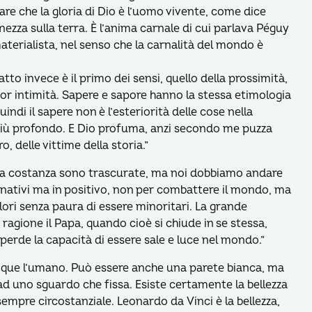
are che la gloria di Dio è l’uomo vivente, come dice
nezza sulla terra. È l’anima carnale di cui parlava Péguy
materialista, nel senso che la carnalità del mondo è
 tatto invece è il primo dei sensi, quello della prossimità,
gior intimità. Sapere e sapore hanno la stessa etimologia
ndi il sapere non è l’esteriorità delle cose nella
 più profondo. E Dio profuma, anzi secondo me puzza
, delle vittime della storia.”
 la costanza sono trascurate, ma noi dobbiamo andare
rnativi ma in positivo, non per combattere il mondo, ma
ori senza paura di essere minoritari. La grande
a ragione il Papa, quando cioè si chiude in se stessa,
 perde la capacità di essere sale e luce nel mondo.”
unque l’umano. Può essere anche una parete bianca, ma
 ad uno sguardo che fissa. Esiste certamente la bellezza
sempre circostanziale. Leonardo da Vinci è la bellezza,