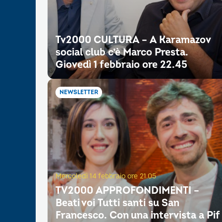
Tv2000 CULTURA – A Karamazov
social club c’è Marco Presta.
Giovedì 1 febbraio ore 22.45
NEWSLETTER
Mercoledì 14 febbraio ore 21.05
TV2000 APPROFONDIMENTI –
Beati voi Tutti santi su San
Francesco. Con una intervista a Pif