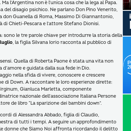
. Ma l’Argentina non è l’unica cosa che la lega al Papa.
a del disagio psichico. Ne parlano Don Pino Venerito,
era don Guanella di Roma, Massimo Di Giannantonio,
tà di Chieti-Pescara e l’attore Stefano Dionisi.
 sono le tre parole chiave per introdurre la storia della
luglio
, la figlia Silvana Iorio racconta al pubblico di
i sensi. Quella di Roberta Paone è stata una vita non
 d’amore e guidata dalla sua fede in Dio.
aggio nella sfida di vivere, conoscere e crescere
e di Down. A raccontare le loro esperienze dirette:
 Virginum, Gianluca Marletta, componente
dinatrice nazionale dell’associazione Italiana Persone
tore de libro “La sparizione dei bambini down”.
icordi di Alessandra Abbado, figlia di Claudio,
hestra di tutti i tempi. A seguire un approfondimento
lle donne che Siamo Noi affronta ricordando il delitto