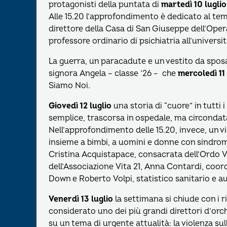
protagonisti della puntata di
martedì 10 luglio
Alle 15.20 l’approfondimento è dedicato al tem
direttore della Casa di San Giuseppe dell’Op
professore ordinario di psichiatria all’universi
La guerra, un paracadute e un vestito da sposa:
signora Angela – classe ’26 – che
mercoledì 11 
Siamo Noi.
Giovedì 12 luglio
una storia di “cuore” in tutti 
semplice, trascorsa in ospedale, ma circondata
Nell’approfondimento delle 15.20, invece, un vi
insieme a bimbi, a uomini e donne con sindrom
Cristina Acquistapace, consacrata dell’Ordo
dell’Associazione Vita 21, Anna Contardi, coor
Down e Roberto Volpi, statistico sanitario e au
Venerdì 13 luglio
la settimana si chiude con i r
considerato uno dei più grandi direttori d’orc
su un tema di urgente attualità: la violenza su