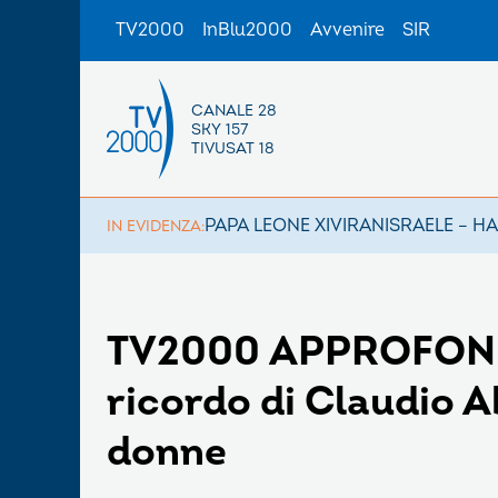
TV2000
InBlu2000
Avvenire
SIR
CANALE 28
SKY 157
TIVUSAT 18
PAPA LEONE XIV
IRAN
ISRAELE – H
IN EVIDENZA:
TV2000 APPROFONDI
ricordo di Claudio A
donne