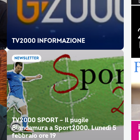
TV2000 INFORMAZIONE
NEWSLETTER
TV2000 SPORT – Il pugile
Blandamura a Sport2000. Lunedì 5
febbraio ore 19