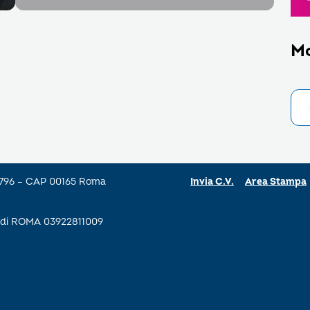
M
a 796 – CAP 00165 Roma
Invia C.V.
Area Stampa
se di ROMA 03922811009