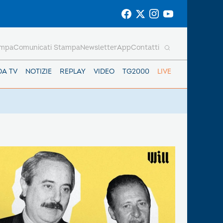
ampa
Comunicati Stampa
Newsletter
App
Contatti
DA TV
NOTIZIE
REPLAY
VIDEO
TG2000
LIVE