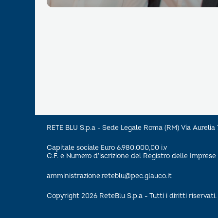
RETE BLU S.p.a - Sede Legale Roma (RM) Via Aureli
Capitale sociale Euro 6.980.000,00 i.v
C.F. e Numero d’iscrizione del Registro delle Impre
amministrazione.reteblu@pec.glauco.it
Copyright 2026 ReteBlu S.p.a - Tutti i diritti riservati.