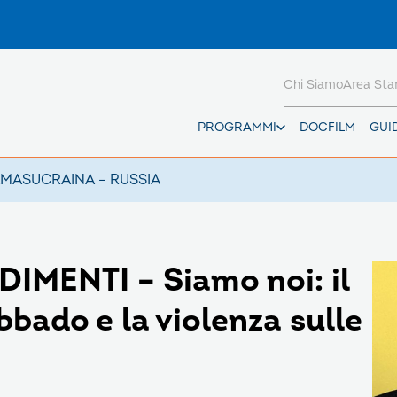
Chi Siamo
Area St
PROGRAMMI
DOCFILM
GUI
AMAS
UCRAINA – RUSSIA
MENTI – Siamo noi: il
bbado e la violenza sulle