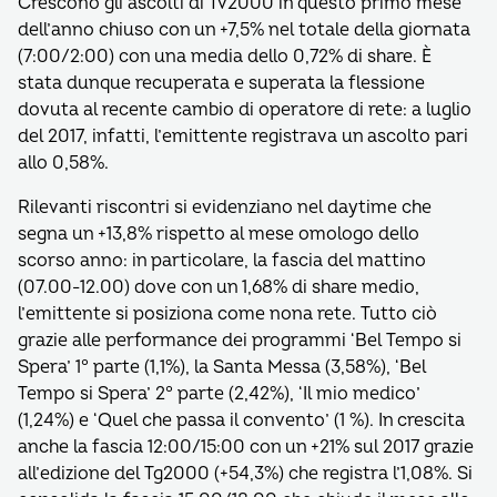
Crescono gli ascolti di Tv2000 in questo primo mese
dell’anno chiuso con un +7,5% nel totale della giornata
(7:00/2:00) con una media dello 0,72% di share. È
stata dunque recuperata e superata la flessione
dovuta al recente cambio di operatore di rete: a luglio
del 2017, infatti, l’emittente registrava un ascolto pari
allo 0,58%.
Rilevanti riscontri si evidenziano nel daytime che
segna un +13,8% rispetto al mese omologo dello
scorso anno: in particolare, la fascia del mattino
(07.00-12.00) dove con un 1,68% di share medio,
l’emittente si posiziona come nona rete. Tutto ciò
grazie alle performance dei programmi ‘Bel Tempo si
Spera’ 1° parte (1,1%), la Santa Messa (3,58%), ‘Bel
Tempo si Spera’ 2° parte (2,42%), ‘Il mio medico’
(1,24%) e ‘Quel che passa il convento’ (1 %). In crescita
anche la fascia 12:00/15:00 con un +21% sul 2017 grazie
all’edizione del Tg2000 (+54,3%) che registra l’1,08%. Si