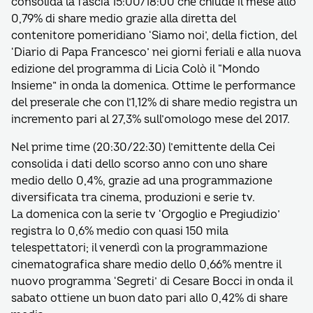
consolida la fascia 15:00/18:00 che chiude il mese allo
0,79% di share medio grazie alla diretta del
contenitore pomeridiano ‘Siamo noi’, della fiction, del
‘Diario di Papa Francesco’ nei giorni feriali e alla nuova
edizione del programma di Licia Colò il “Mondo
Insieme” in onda la domenica. Ottime le performance
del preserale che con l’1,12% di share medio registra un
incremento pari al 27,3% sull’omologo mese del 2017.
Nel prime time (20:30/22:30) l’emittente della Cei
consolida i dati dello scorso anno con uno share
medio dello 0,4%, grazie ad una programmazione
diversificata tra cinema, produzioni e serie tv.
La domenica con la serie tv ‘Orgoglio e Pregiudizio’
registra lo 0,6% medio con quasi 150 mila
telespettatori; il venerdì con la programmazione
cinematografica share medio dello 0,66% mentre il
nuovo programma ‘Segreti’ di Cesare Bocci in onda il
sabato ottiene un buon dato pari allo 0,42% di share