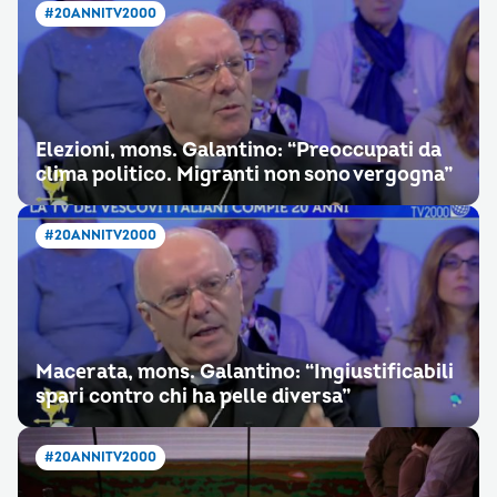
#20ANNITV2000
Elezioni, mons. Galantino: “Preoccupati da
clima politico. Migranti non sono vergogna”
#20ANNITV2000
Macerata, mons. Galantino: “Ingiustificabili
spari contro chi ha pelle diversa”
#20ANNITV2000