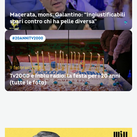
Macerata, mons. Galantino: “Ingiustificabili
spari contro chi ha pelle diversa”
#20ANNITV2000
9 febbraio 2018
Tv2000 e Inblu radio: la festa per i 20 anni
(tutte le foto)