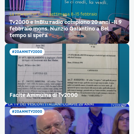
La newsletter della settimana 8-15 febbraio
Tv2000 e InBlu radio compiono 20 anni -Il 9
febbraio mons. Nunzio Galantino a Bel
tempo si spera
#20ANNITV2000
Facite Ammuina di Tv2000
#20ANNITV2000