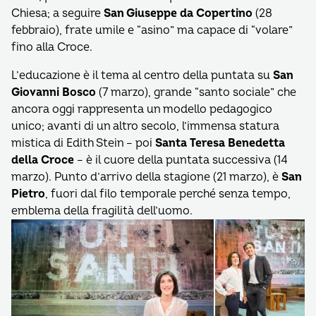
Chiesa; a seguire
San Giuseppe da Copertino
(28
febbraio), frate umile e “asino” ma capace di “volare”
fino alla Croce.
L’educazione è il tema al centro della puntata su
San
Giovanni Bosco
(7 marzo), grande “santo sociale” che
ancora oggi rappresenta un modello pedagogico
unico; avanti di un altro secolo, l’immensa statura
mistica di Edith Stein – poi
Santa Teresa Benedetta
della Croce
– è il cuore della puntata successiva (14
marzo). Punto d’arrivo della stagione (21 marzo), è
San
Pietro
, fuori dal filo temporale perché senza tempo,
emblema della fragilità dell’uomo.