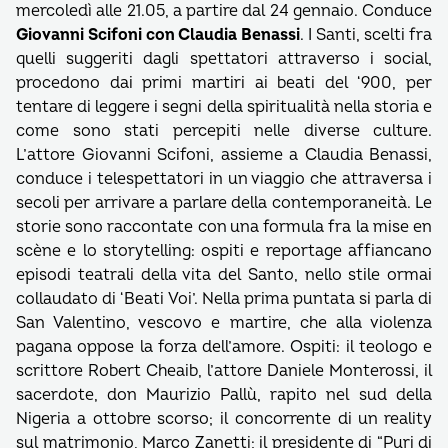
mercoledì alle 21.05, a partire dal 24 gennaio. Conduce
Giovanni Scifoni con Claudia Benassi
. I Santi, scelti fra
quelli suggeriti dagli spettatori attraverso i social,
procedono dai primi martiri ai beati del ‘900, per
tentare di leggere i segni della spiritualità nella storia e
come sono stati percepiti nelle diverse culture.
L’attore Giovanni Scifoni, assieme a Claudia Benassi,
conduce i telespettatori in un viaggio che attraversa i
secoli per arrivare a parlare della contemporaneità. Le
storie sono raccontate con una formula fra la mise en
scène e lo storytelling: ospiti e reportage affiancano
episodi teatrali della vita del Santo, nello stile ormai
collaudato di ‘Beati Voi’. Nella prima puntata si parla di
San Valentino, vescovo e martire, che alla violenza
pagana oppose la forza dell’amore. Ospiti: il teologo e
scrittore Robert Cheaib, l’attore Daniele Monterossi, il
sacerdote, don Maurizio Pallù, rapito nel sud della
Nigeria a ottobre scorso; il concorrente di un reality
sul matrimonio, Marco Zanetti; il presidente di “Puri di