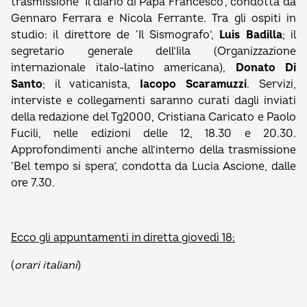
trasmissione ‘Il diario di Papa Francesco’, condotta da
Gennaro Ferrara e Nicola Ferrante. Tra gli ospiti in
studio: il direttore de ‘Il Sismografo’,
Luis Badilla
; il
segretario generale dell’Iila (Organizzazione
internazionale italo-latino americana),
Donato Di
Santo
; il vaticanista,
Iacopo Scaramuzzi
. Servizi,
interviste e collegamenti saranno curati dagli inviati
della redazione del Tg2000, Cristiana Caricato e Paolo
Fucili, nelle edizioni delle 12, 18.30 e 20.30.
Approfondimenti anche all’interno della trasmissione
‘Bel tempo si spera’, condotta da Lucia Ascione, dalle
ore 7.30.
Ecco gli appuntamenti in diretta giovedì 18:
(
orari italiani
)