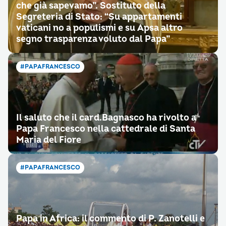
che già sapevamo”. Sostituto della
Segreteria di Stato: “Su appartamenti
vaticani no a populismi e su Apsa altro
segno trasparenza voluto dal Papa”
#PAPAFRANCESCO
Il saluto che il card.Bagnasco ha rivolto a
Papa Francesco nella cattedrale di Santa
Maria del Fiore
#PAPAFRANCESCO
Papa in Africa: il commento di P. Zanotelli e