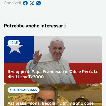
Condividi:
Potrebbe anche interessarti
#CILE
Il viaggio di Papa Francesco in Cile e Perù. Le
dirette su Tv2000
#PAPAFRANCESCO
Tg2000
Vatileaks, mons. Becciu: “Libri ? Sono cose