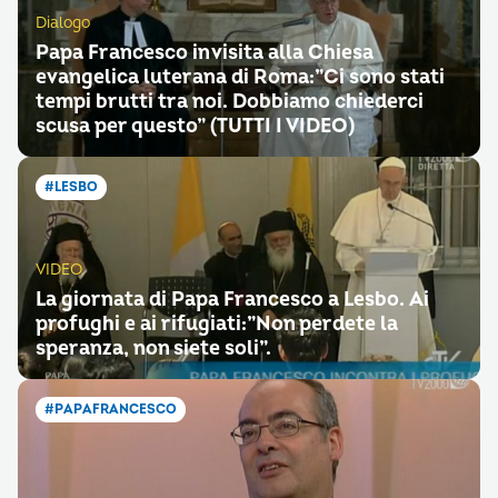
Dialogo
Papa Francesco in visita alla Chiesa
evangelica luterana di Roma:”Ci sono stati
tempi brutti tra noi. Dobbiamo chiederci
scusa per questo” (TUTTI I VIDEO)
#LESBO
VIDEO
La giornata di Papa Francesco a Lesbo. Ai
profughi e ai rifugiati:”Non perdete la
speranza, non siete soli”.
#PAPAFRANCESCO