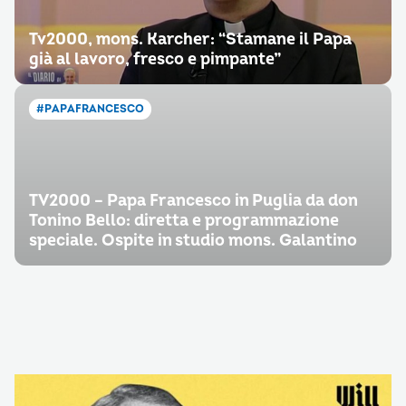
Tv2000, mons. Karcher: “Stamane il Papa
già al lavoro, fresco e pimpante”
#PAPAFRANCESCO
TV2000 – Papa Francesco in Puglia da don
Tonino Bello: diretta e programmazione
speciale. Ospite in studio mons. Galantino