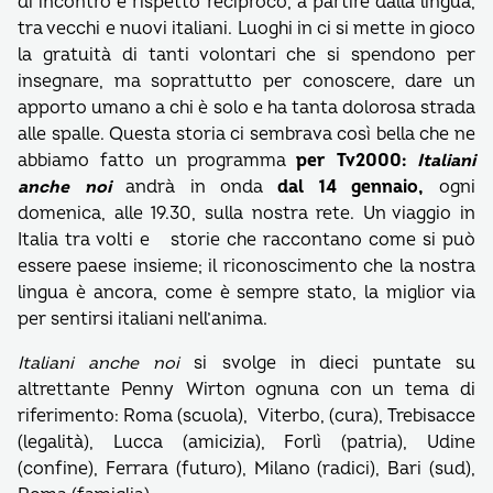
di incontro e rispetto reciproco, a partire dalla lingua,
tra vecchi e nuovi italiani. Luoghi in ci si mette in gioco
la gratuità di tanti volontari che si spendono per
insegnare, ma soprattutto per conoscere, dare un
apporto umano a chi è solo e ha tanta dolorosa strada
alle spalle. Questa storia ci sembrava così bella che ne
abbiamo fatto un programma
per Tv2000:
Italiani
anche noi
andrà in onda
dal 14 gennaio,
ogni
domenica, alle 19.30, sulla nostra rete. Un viaggio in
Italia tra volti e storie che raccontano come si può
essere paese insieme; il riconoscimento che la nostra
lingua è ancora, come è sempre stato, la miglior via
per sentirsi italiani nell’anima.
Italiani anche noi
si svolge in dieci puntate su
altrettante Penny Wirton ognuna con un tema di
riferimento: Roma (scuola), Viterbo, (cura), Trebisacce
(legalità), Lucca (amicizia), Forlì (patria), Udine
(confine), Ferrara (futuro), Milano (radici), Bari (sud),