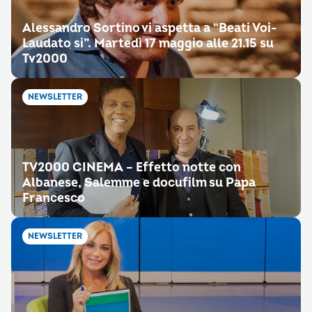
Alessandro Sortino vi aspetta a “Beati Voi-
Laudato si”. Martedì 17 maggio alle 21.15 su
Tv2000
NEWSLETTER
TV2000 CINEMA – Effetto notte con
Albanese, Salemme e docufilm su Papa
Francesco
NEWSLETTER