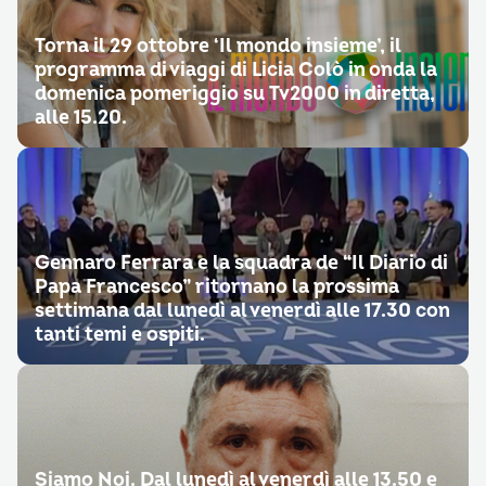
Torna il 29 ottobre ‘Il mondo insieme’, il
programma di viaggi di Licia Colò in onda la
domenica pomeriggio su Tv2000 in diretta,
alle 15.20.
Gennaro Ferrara e la squadra de “Il Diario di
Papa Francesco” ritornano la prossima
settimana dal lunedì al venerdì alle 17.30 con
tanti temi e ospiti.
Siamo Noi. Dal lunedì al venerdì alle 13.50 e