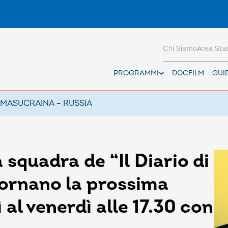
Chi Siamo
Area St
PROGRAMMI
DOCFILM
GUI
AMAS
UCRAINA – RUSSIA
 squadra de “Il Diario di
ornano la prossima
al venerdì alle 17.30 con