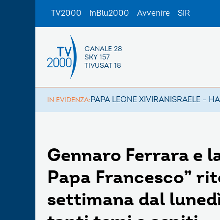
TV2000
InBlu2000
Avvenire
SIR
CANALE 28
SKY 157
TIVUSAT 18
PAPA LEONE XIV
IRAN
ISRAELE – H
IN EVIDENZA:
Gennaro Ferrara e la
Papa Francesco” rit
settimana dal lunedì 