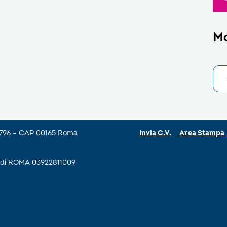
M
a 796 – CAP 00165 Roma
Invia C.V.
Area Stampa
se di ROMA 03922811009