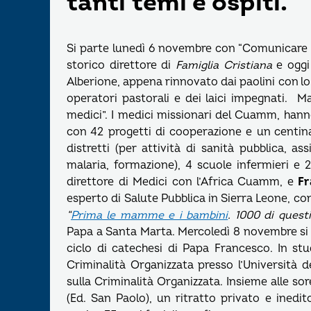
tanti temi e ospiti.
Si parte lunedì 6 novembre con “Comunicare 
storico direttore di
Famiglia Cristiana
e oggi
Alberione, appena rinnovato dai paolini con lo 
operatori pastorali e dei laici impegnati. Ma
medici”. I medici missionari del Cuamm, hanno
con 42 progetti di cooperazione e un centinai
distretti (per attività di sanità pubblica, as
malaria, formazione), 4 scuole infermieri e 2
direttore di Medici con l’Africa Cuamm, e
Fr
esperto di Salute Pubblica in Sierra Leone, co
“
Prima le mamme e i bambini
. 1000 di questi
Papa a Santa Marta. Mercoledì 8 novembre si r
ciclo di catechesi di Papa Francesco. In st
Criminalità Organizzata presso l’Università de
sulla Criminalità Organizzata. Insieme alle sore
(Ed. San Paolo), un ritratto privato e inedi