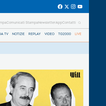
ampa
Comunicati Stampa
Newsletter
App
Contatti
DA TV
NOTIZIE
REPLAY
VIDEO
TG2000
LIVE