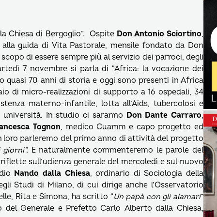
la Chiesa di Bergoglio”. Ospite
Don Antonio Sciortino
,
 alla guida di Vita Pastorale, mensile fondato da Don
scopo di essere sempre più al servizio dei parroci, degli
rtedì 7 novembre si parla di “Africa: la vocazione dei
 quasi 70 anni di storia e oggi sono presenti in Africa
o di micro-realizzazioni di supporto a 16 ospedali, 34
sistenza materno-infantile, lotta all’Aids, tubercolosi e
 università. In studio ci saranno
Don Dante Carraro
,
ancesca Tognon
, medico Cuamm e capo progetto ed
n loro parleremo del primo anno di attività del progetto
 giorni“.
E naturalmente commenteremo le parole del
iflette sull’udienza generale del mercoledì e sul nuovo
udio
Nando dalla Chiesa
, ordinario di Sociologia della
gli Studi di Milano, di cui dirige anche l’Osservatorio
lle, Rita e Simona, ha scritto “
Un papà con gli alamari
”
to del Generale e Prefetto Carlo Alberto dalla Chiesa,