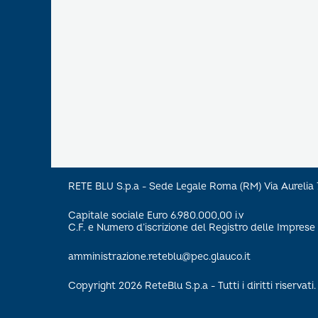
RETE BLU S.p.a - Sede Legale Roma (RM) Via Aureli
Capitale sociale Euro 6.980.000,00 i.v
C.F. e Numero d’iscrizione del Registro delle Impre
amministrazione.reteblu@pec.glauco.it
Copyright 2026 ReteBlu S.p.a - Tutti i diritti riservati.