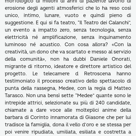
morfologico di milioni di anni di paziente lavorio di
erosione degli agenti atmosferici che lo ha reso così
unico, intimo, lunare, vuoto e quindi pieno di
suggestione. E qui si fa teatro, “Il Teatro dei Calanchi”,
un evento a impatto zero, senza tecnologia, senza
elettricità né amplificazione, senza inquinamento
luminoso né acustico. Con cosa allora? «Con la
creatività, un dono che va scartato e messo al servizio
della comunità», non ha dubbi Daniele Onorati,
migrante di ritorno, ideatore e direttore artistico del
progetto. Le telecamere d Retroscena hanno
testimoniato il processo creativo dello spettacolo di
punta della rassegna, Medee, con la regia di Matteo
Tarasco. Non una bensì sette “Medee” quante sono le
intrepide attrici, selezionate su più di 240 candidate,
chiamate a dare voce alle molteplici anime della
barbara di Corinto innamorata di Giasone che per lui
tradisce la famiglia, dona il vello d’oro e se stessa per
poi venire ripudiata, umiliata, esiliata e costretta a