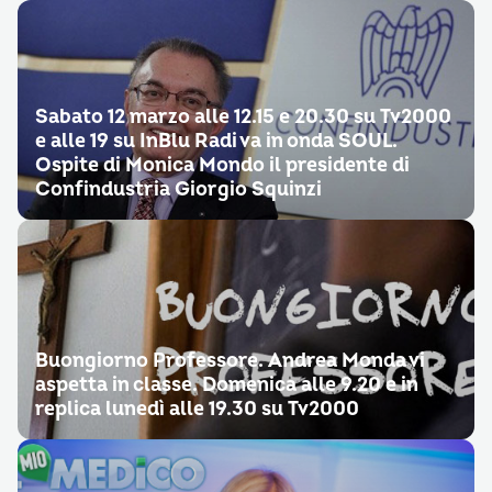
Sabato 12 marzo alle 12.15 e 20.30 su Tv2000
e alle 19 su InBlu Radi va in onda SOUL.
Ospite di Monica Mondo il presidente di
Confindustria Giorgio Squinzi
Buongiorno Professore. Andrea Monda vi
aspetta in classe. Domenica alle 9.20 e in
replica lunedì alle 19.30 su Tv2000