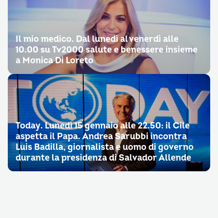
Il mio medico. Dal lunedì al venerdì alle
10.00 su Tv2000 salute e benessere insieme
a Monica Di Loreto
Today. Lunedì 15 gennaio alle 22.50: il Cile
aspetta il Papa. Andrea Sarubbi incontra
Luis Badilla, giornalista e uomo di governo
durante la presidenza di Salvador Allende