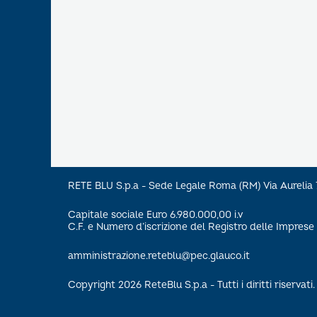
RETE BLU S.p.a - Sede Legale Roma (RM) Via Aureli
Capitale sociale Euro 6.980.000,00 i.v
C.F. e Numero d’iscrizione del Registro delle Impre
amministrazione.reteblu@pec.glauco.it
Copyright 2026 ReteBlu S.p.a - Tutti i diritti riservati.