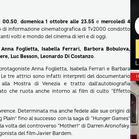
e
00.50
,
domenica 1 ottobre alle 23.55
e
mercoledì 4
lco di informazione cinematografica di Tv2000 condotto
nti volti e mondo del cinema di ieri e di oggi.
 Anna Foglietta, Isabella Ferrari, Barbora Bobulova,
ere, Luc Besson, Leonardo Di Costanzo
.
 protagoniste Anna Foglietta, Isabella Ferrari e Barbara
e tre attrici sono infatti interpreti del documentario
 alla Mostra di Venezia e tratto dall’autobiografia
vato che ruota anche intorno al film di culto “Effetto
Lawrence. Determinata ma anche fedele alle sue origini di
g Plain” fino al successo con la saga di “Hunger Games”
 è la volta del controverso “Mother!” di Darren Aronofsky.
agonista del film Javier Bardem.