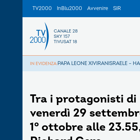
TV2000
InBlu2000
Avvenire
SIR
CANALE 28
SKY 157
TIVUSAT 18
PAPA LEONE XIV
IRAN
ISRAELE – H
IN EVIDENZA:
Tra i protagonisti di
venerdì 29 settembr
1° ottobre alle 23.5