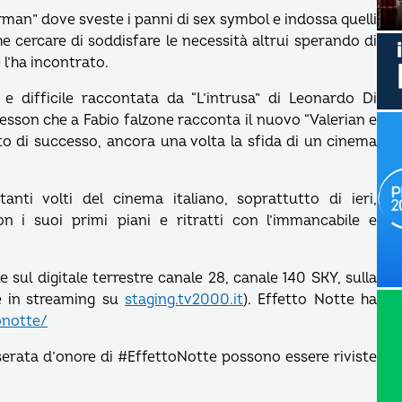
orman” dove sveste i panni di sex symbol e indossa quelli
cercare di soddisfare le necessità altrui sperando di
 l’ha incontrato.
 e difficile raccontata da “L’intrusa” di Leonardo Di
esson che a Fabio falzone racconta il nuovo “Valerian e
tto di successo, ancora una volta la sfida di un cinema
anti volti del cinema italiano, soprattutto di ieri,
n i suoi primi piani e ritratti con l’immancabile e
le sul digitale terrestre canale 28, canale 140 SKY, sulla
 e in streaming su
staging.tv2000.it
). Effetto Notte ha
onotte/
 le serata d’onore di #EffettoNotte possono essere riviste