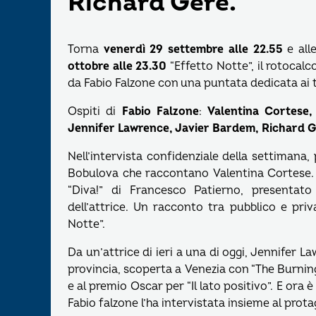
Richard Gere.
Torna
venerdì 29 settembre alle 22.55
e all
ottobre alle 23.30
“Effetto Notte”, il rotoca
da Fabio Falzone con una puntata dedicata ai ta
Ospiti di
Fabio Falzone
:
Valentina Cortese,
Jennifer Lawrence, Javier Bardem, Richard G
Nell’intervista confidenziale della settimana,
Bobulova che raccontano Valentina Cortese. L
“Diva!” di Francesco Patierno, presentato
dell’attrice. Un racconto tra pubblico e pri
Notte”.
Da un’attrice di ieri a una di oggi, Jennifer 
provincia, scoperta a Venezia con “The Burnin
e al premio Oscar per “Il lato positivo”. E ora
Fabio falzone l’ha intervistata insieme al prot