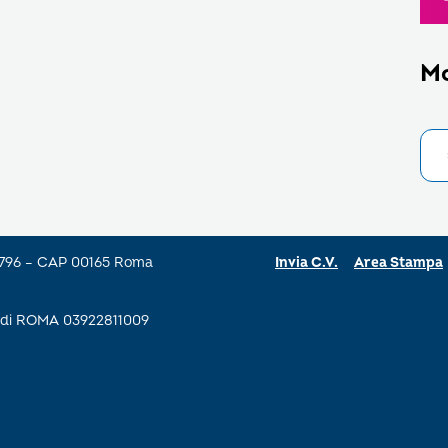
M
a 796 – CAP 00165 Roma
Invia C.V.
Area Stampa
se di ROMA 03922811009