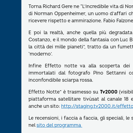
Torna Richard Gere ne “L’incredibile vita di N
di Norman Oppenheimer, un uomo d’affari che 
ricevere rispetto e ammirazione. Fabio Falzone
E poi la realtà, anche quella più degradata
Costanzo, e il mondo della fantasia con Luc B
la città dei mille pianeti”, tratto da un fume
‘moderno’.
Infine Effetto notte va alla scoperta dei t
immortalati dal fotografo Pino Settanni co
inconfondibile sciarpa rossa.
Effetto Notte” è trasmesso su
Tv2000
(visibi
piattaforma satellitare tivùsat al canale 18
anche un sito:
http://staging.tv2000.it/effett
Le recensioni, i faccia a faccia, gli speciali,
nel
sito del programma