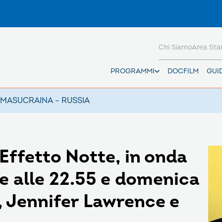
Chi Siamo
Area St
PROGRAMMI
DOCFILM
GUI
AMAS
UCRAINA – RUSSIA
 Effetto Notte, in onda
e alle 22.55 e domenica
5, Jennifer Lawrence e