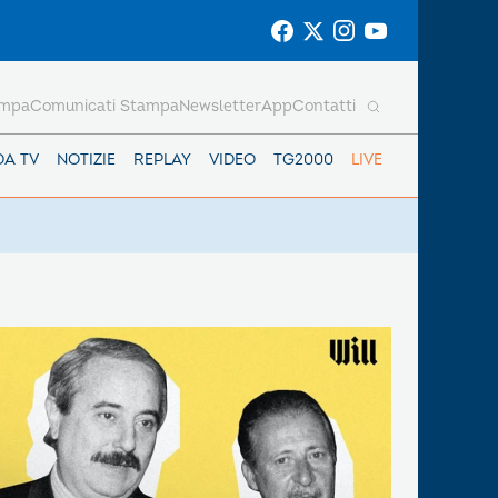
ampa
Comunicati Stampa
Newsletter
App
Contatti
DA TV
NOTIZIE
REPLAY
VIDEO
TG2000
LIVE