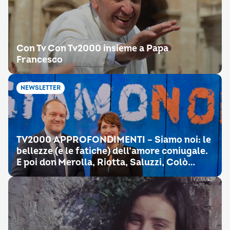
Con Tv Con Tv2000 insieme a Papa
Francesco
NEWSLETTER
TV2000 APPROFONDIMENTI – Siamo noi: le
bellezze (e le fatiche) dell’amore coniugale.
E poi don Merolla, Riotta, Saluzzi, Colò…