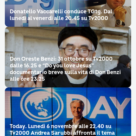
Donatello Vaccarelli conduce TGtg. Dal
lunedì al venerdì alle 20.45 su Tv2000
Don Oreste Benzi: 31 ottobre su Tv2000
dalle 16.25 e “Do you love Jesus”
documentario breve sulla vita di Don Benzi
alle ore 23.25
Today. Lunedì 6 novembre alle 22.40 su
Tv2000 Andrea Sarubbi affronta il tema