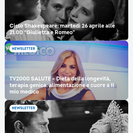
Ciclo Shakespeare: martedì 26 aprile alle
21.00 “Giulietta e Romeo”
NEWSLETTER
TV2000 SALUTE – Dieta della longevità,
terapia genica, alimentazione e cuore a Il
mio medico
NEWSLETTER