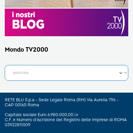
Mondo TV2000
RETE BLU S.p.a - Sede Legale Roma (RM) Via Aurelia 796 –
CAP 00165 Roma
Capitale sociale Euro 6.980.000,00 i.v
C.F. e Numero d’iscrizione del Registro delle Imprese di ROMA
03922811009