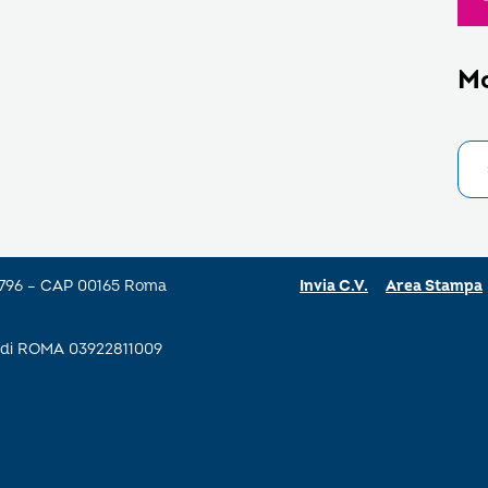
M
a 796 – CAP 00165 Roma
Invia C.V.
Area Stampa
se di ROMA 03922811009