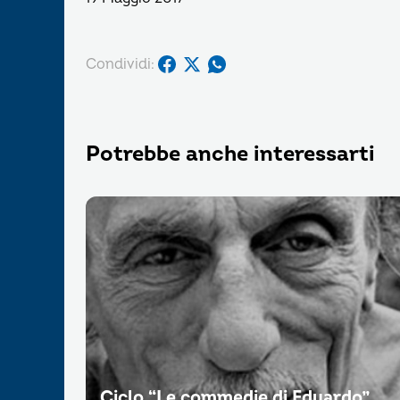
Condividi:
Potrebbe anche interessarti
Ciclo “Le commedie di Eduardo”.