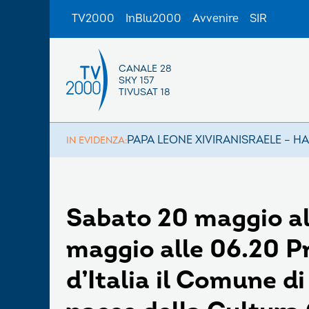
TV2000
InBlu2000
Avvenire
SIR
CANALE 28
SKY 157
TIVUSAT 18
PAPA LEONE XIV
IRAN
ISRAELE – H
IN EVIDENZA:
Sabato 20 maggio al
maggio alle 06.20 P
d’Italia il Comune d