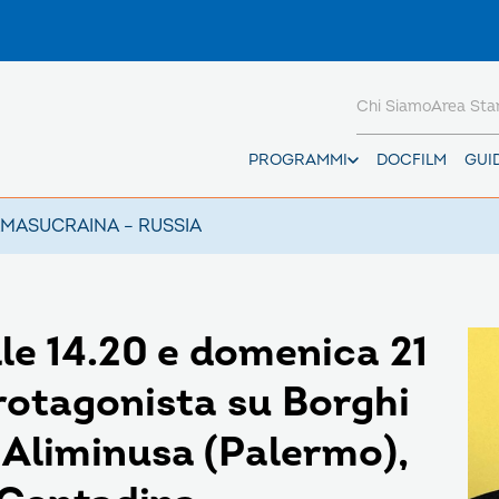
Chi Siamo
Area St
PROGRAMMI
DOCFILM
GUI
AMAS
UCRAINA – RUSSIA
le 14.20 e domenica 21
rotagonista su Borghi
i Aliminusa (Palermo),