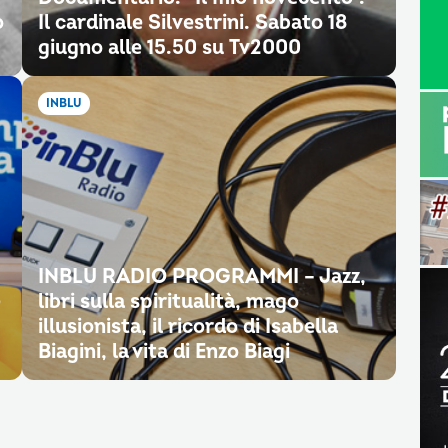
o
Il cardinale Silvestrini. Sabato 18
giugno alle 15.50 su Tv2000
INBLU
INBLU RADIO PROGRAMMI – Jazz,
e
libri sulla spiritualità, mago
illusionista, il ricordo di Isabella
Biagini, la vita di Enzo Biagi