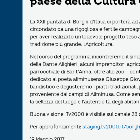
paese della Cultura
La XXII puntata di Borghi d’Italia ci porterà a
circondato da una rigogliosa e fertile campagna
per aver realizzato un lodevole progetto teso a
tradizione più grande: l’Agricoltura.
Nel corso del programma incontreremo il sindaco
della Dante Alighieri, alcuni imprenditori agricol
parrocchiale di Sant’Anna, oltre allo zoo – con
dedicato al poeta aliminusense Giuseppe Giova
bandistico e degusteremo i piatti tradizionali, 
proveniente dai campi di Aliminusa. Come sem
la bellezza del luogo e l’autenticità degli abitan
Buona visione. Tv2000 è visibile sul canale 28 d
Per approfondimenti:
staging.tv2000.it/borghi
19 Maggio 2017