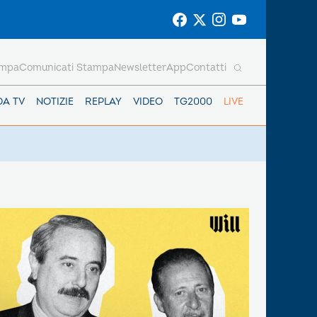
ampa
Comunicati Stampa
Newsletter
App
Contatti
DA TV
NOTIZIE
REPLAY
VIDEO
TG2000
LIVE