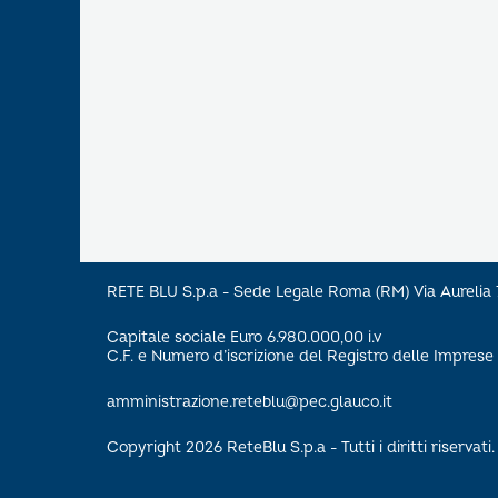
RETE BLU S.p.a - Sede Legale Roma (RM) Via Aureli
Capitale sociale Euro 6.980.000,00 i.v
C.F. e Numero d’iscrizione del Registro delle Impre
amministrazione.reteblu@pec.glauco.it
Copyright 2026 ReteBlu S.p.a - Tutti i diritti riservati.