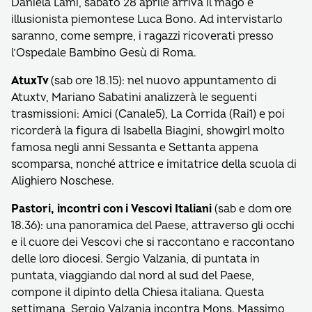
Daniela Lami, sabato 28 aprile arriva il mago e
illusionista piemontese Luca Bono. Ad intervistarlo
saranno, come sempre, i ragazzi ricoverati presso
l’Ospedale Bambino Gesù di Roma.
AtuxTv
(sab ore 18.15): nel nuovo appuntamento di
Atuxtv, Mariano Sabatini analizzerà le seguenti
trasmissioni: Amici (Canale5), La Corrida (Rai1) e poi
ricorderà la figura di Isabella Biagini, showgirl molto
famosa negli anni Sessanta e Settanta appena
scomparsa, nonché attrice e imitatrice della scuola di
Alighiero Noschese.
Pastori, incontri con i Vescovi Italiani
(sab e dom ore
18.36): una panoramica del Paese, attraverso gli occhi
e il cuore dei Vescovi che si raccontano e raccontano
delle loro diocesi. Sergio Valzania, di puntata in
puntata, viaggiando dal nord al sud del Paese,
compone il dipinto della Chiesa italiana. Questa
settimana, Sergio Valzania incontra Mons. Massimo