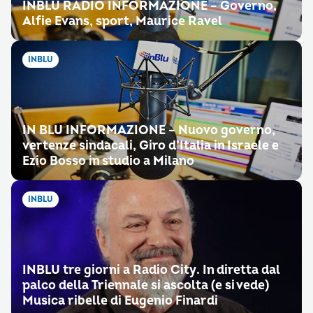
INBLU RADIO INFORMAZIONE – Governo,
Alfie Evans, sport, Maurice Ravel
INBLU
IN BLU INFORMAZIONE – Nuovo governo,
vertenze sindacali, Giro d’Italia in Israele e
Ezio Bosso in studio a Milano
INBLU
INBLU tre giorni a Radio City. In diretta dal
palco della Triennale si ascolta (e si vede)
Musica ribelle di Eugenio Finardi