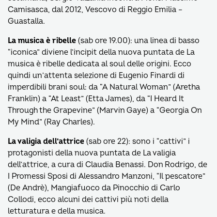
Camisasca, dal 2012, Vescovo di Reggio Emilia –
Guastalla.
La musica è ribelle
(sab ore 19.00): una linea di basso
“iconica” diviene l’incipit della nuova puntata de La
musica è ribelle dedicata al soul delle origini. Ecco
quindi un’attenta selezione di Eugenio Finardi di
imperdibili brani soul: da “A Natural Woman” (Aretha
Franklin) a “At Least” (Etta James), da “I Heard It
Through the Grapevine” (Marvin Gaye) a “Georgia On
My Mind” (Ray Charles).
La valigia dell’attrice
(sab ore 22): sono i “cattivi” i
protagonisti della nuova puntata de La valigia
dell’attrice, a cura di Claudia Benassi. Don Rodrigo, de
I Promessi Sposi di Alessandro Manzoni, “Il pescatore”
(De Andrè), Mangiafuoco da Pinocchio di Carlo
Collodi, ecco alcuni dei cattivi più noti della
letturatura e della musica.