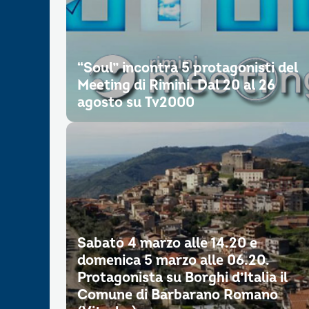
“Soul” incontra 5 protagonisti del
Meeting di Rimini. Dal 20 al 26
agosto su Tv2000
Sabato 4 marzo alle 14.20 e
domenica 5 marzo alle 06.20.
Protagonista su Borghi d’Italia il
Comune di Barbarano Romano