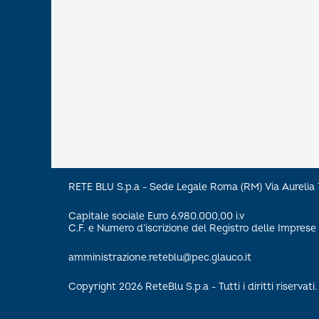
RETE BLU S.p.a - Sede Legale Roma (RM) Via Aureli
Capitale sociale Euro 6.980.000,00 i.v
C.F. e Numero d’iscrizione del Registro delle Impre
amministrazione.reteblu@pec.glauco.it
Copyright 2026 ReteBlu S.p.a - Tutti i diritti riservati.