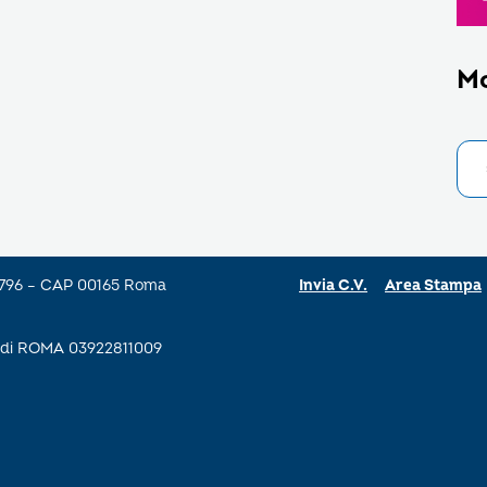
M
a 796 – CAP 00165 Roma
Invia C.V.
Area Stampa
se di ROMA 03922811009