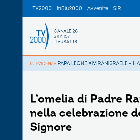
TV2000
InBlu2000
Avvenire
SIR
CANALE 28
SKY 157
TIVUSAT 18
PAPA LEONE XIV
IRAN
ISRAELE – H
IN EVIDENZA:
L’omelia di Padre R
nella celebrazione d
Signore