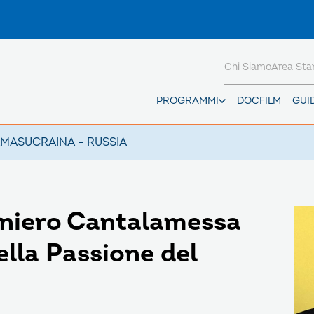
Chi Siamo
Area St
PROGRAMMI
DOCFILM
GUI
AMAS
UCRAINA – RUSSIA
aniero Cantalamessa
ella Passione del