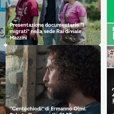
Presentazione documentario “I
migrati” nella sede Rai di viale
Mazzini
“Centochiodi” di Ermanno Olmi.