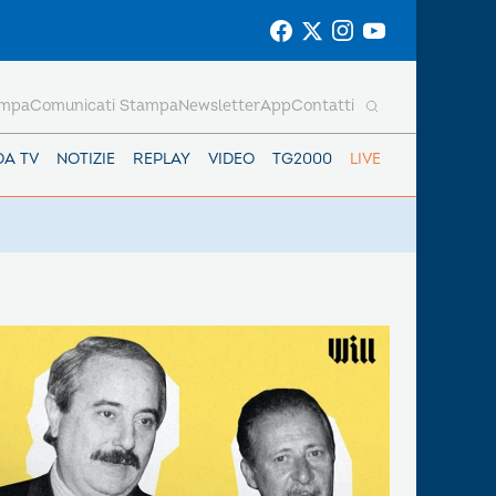
ampa
Comunicati Stampa
Newsletter
App
Contatti
DA TV
NOTIZIE
REPLAY
VIDEO
TG2000
LIVE