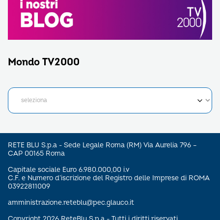
Mondo TV2000
RETE BLU S.p.a - Sede Legale Roma (RM) Via Aurelia 796 –
CAP 00165 Roma
Capitale sociale Euro 6.980.000,00 i.v
C.F. e Numero d’iscrizione del Registro delle Imprese di ROMA
03922811009
amministrazione.reteblu@pec.glauco.it
Copyright 2026 ReteBlu S.p.a - Tutti i diritti riservati.