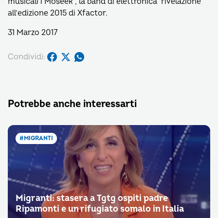
musicali i Moseek , la band di elettronica rivelazione
all’edizione 2015 di Xfactor.
31 Marzo 2017
Condividi:
Potrebbe anche interessarti
#MIGRANTI
Migranti: stasera a Tgtg ospiti padre
Ripamonti e un rifugiato somalo in Italia