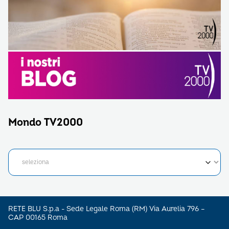
Mondo TV2000
RETE BLU S.p.a - Sede Legale Roma (RM) Via Aurelia 796 –
CAP 00165 Roma