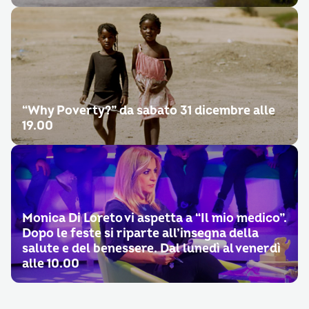
“Why Poverty?” da sabato 31 dicembre alle
19.00
Monica Di Loreto vi aspetta a “Il mio medico”.
Dopo le feste si riparte all’insegna della
salute e del benessere. Dal lunedì al venerdì
alle 10.00