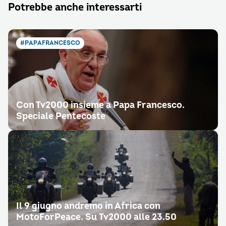
Potrebbe anche interessarti
#PAPAFRANCESCO
Con Tv2000 insieme a Papa Francesco.
Speciale Pentecoste
Il 9 giugno andremo in Africa con
MotoForPeace. Su Tv2000 alle 23.50