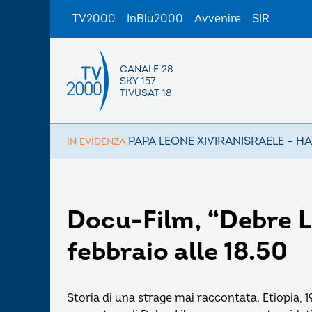
TV2000
InBlu2000
Avvenire
SIR
CANALE 28
SKY 157
TIVUSAT 18
PAPA LEONE XIV
IRAN
ISRAELE – H
IN EVIDENZA:
Docu-Film, “Debre L
febbraio alle 18.50
Storia di una strage mai raccontata. Etiopia, 1