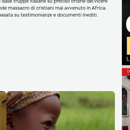
alle truppe italiane su preciso ordine del viceré
ande massacro di cristiani mai avvenuto in Africa.
 basata su testimonianze e documenti inediti.