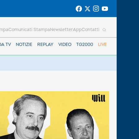
ampa
Comunicati Stampa
Newsletter
App
Contatti
DA TV
NOTIZIE
REPLAY
VIDEO
TG2000
LIVE