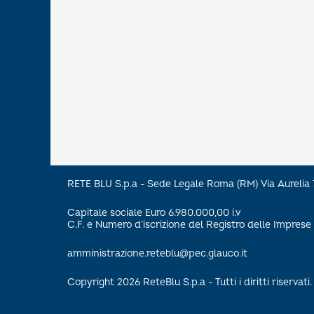
RETE BLU S.p.a - Sede Legale Roma (RM) Via Aureli
Capitale sociale Euro 6.980.000,00 i.v
C.F. e Numero d’iscrizione del Registro delle Impre
amministrazione.reteblu@pec.glauco.it
Copyright 2026 ReteBlu S.p.a - Tutti i diritti riservati.