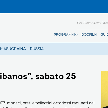
Chi Siamo
Area St
PROGRAMMI
DOCFILM
GUI
AMAS
UCRAINA – RUSSIA
ibanos”, sabato 25
937: monaci, preti e pellegrini ortodossi radunati nel