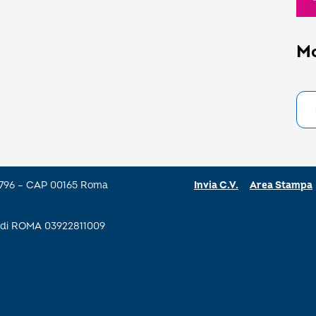
M
a 796 – CAP 00165 Roma
Invia C.V.
Area Stampa
se di ROMA 03922811009