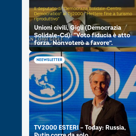
Il deputato di "Democrazia Solidale-Centro
Democratico" al Tg2000: “Mettere fine a turismo
riproduttivo”
Unioni civili, Gigli (Democrazia
Solidale-Cd): “Voto fiducia è atto
forza. Non voterò a favore”.
NEEWSLETTER
TV2000 ESTERI – Today: Russia,
Putin corre da solo